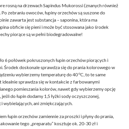
óre rosną na drzewach Sapindus Mukorossi (znanych również
. Po zebraniu owoców, łupiny orzechów są suszone do
inie zawarta jest substancja – saponina, która ma
ina obficie się pieni i może być stosowana jako środek
zechy piorące są w pełni biodegradowalne!
 6 połówek pokruszonych łupin orzechów piorących i
i. Środek doskonale sprawdza się do prania kolorowego w
o
rządzeniu wybierzemy temperaturę do 40
C, to te same
t idealnie sprawdza się w kontakcie z farbowanymi
cianego pomieszania kolorów, nawet gdy wybierzemy opcję
 jeśli do łupin dodamy 1,5 łyżki sody oczyszczonej,
i wybielających, ani zmiękczających.
em łupin orzechów zamiennie za proszki i płyny do prania,
akowanie tego „preparatu” kosztuje ok. 20-30 zł i