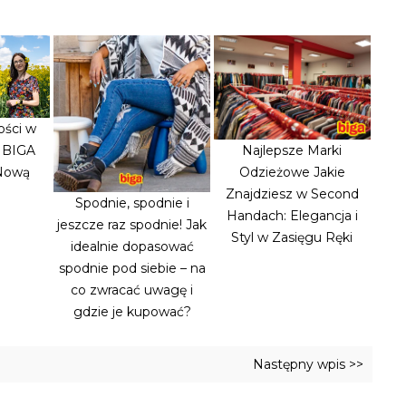
ości w
: BIGA
Najlepsze Marki
 Nową
Odzieżowe Jakie
Znajdziesz w Second
Spodnie, spodnie i
Handach: Elegancja i
jeszcze raz spodnie! Jak
Styl w Zasięgu Ręki
idealnie dopasować
spodnie pod siebie – na
co zwracać uwagę i
gdzie je kupować?
Następny wpis >>