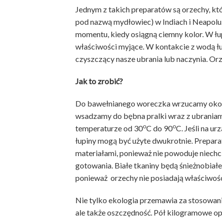
Jednym z takich preparatów są orzechy, kt
pod nazwą mydłowiec) w Indiach i Neapolu
momentu, kiedy osiągną ciemny kolor. W łup
właściwości myjące. W kontakcie z wodą łup
czyszczący nasze ubrania lub naczynia. Or
Jak to zrobić?
Do bawełnianego woreczka wrzucamy około
wsadzamy do bębna pralki wraz z ubraniam
o
o
temperaturze od 30
C do 90
C. Jeśli na u
łupiny mogą być użyte dwukrotnie. Prepara
materiałami, ponieważ nie powoduje niech
gotowania. Białe tkaniny będą śnieżnobiałe,
ponieważ orzechy nie posiadają właściwośc
Nie tylko ekologia przemawia za stosowani
ale także oszczędność. Pół kilogramowe op