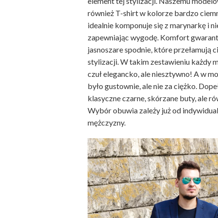
element tej stylizacji. Naszemu mode
również T-shirt w kolorze bardzo ciem
idealnie komponuje się z marynarkę i n
zapewniając wygodę. Komfort gwarantu
jasnoszare spodnie, które przełamują c
stylizacji. W takim zestawieniu każdy 
czuł elegancko, ale niesztywno! A w mo
było gustownie, ale nie za ciężko. Dop
klasyczne czarne, skórzane buty, ale r
Wybór obuwia zależy już od indywidual
mężczyzny.