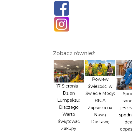
Zobacz również
Powiew
17 Sierpnia –
Świeżości w
Dzień
Świecie Mody:
Spod
Lumpeksu:
BIGA
spod
Dlaczego
Zaprasza na
jeszc
Warto
Nową
spodni
Świętować
Dostawę
idea
Zakupy
dopa