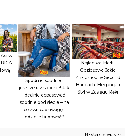
ości w
: BIGA
Najlepsze Marki
 Nową
Odzieżowe Jakie
Znajdziesz w Second
Spodnie, spodnie i
Handach: Elegancja i
jeszcze raz spodnie! Jak
Styl w Zasięgu Ręki
idealnie dopasować
spodnie pod siebie – na
co zwracać uwagę i
gdzie je kupować?
Następny wpis >>