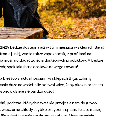
zieży
będzie dostępna już w tym miesiącu w sklepach Biga!
ronie [link], warto także zapoznać się z profilami na
ia można oglądać zdjęcia dostępnych produktów. A będzie,
rawdę spektakularna dostawa nowego towaru!
ć na bieżąco z aktualnościami w sklepach Biga. Lubimy
nia dużo nowości. Nie pozwól więc, żeby okazja przeszła
ezonów dzieje się bardzo dużo!
 dni, podczas których nawet nie przyjdzie nam do głowy
 wieczorne chłody szybko przypomną nam, że lato ma się
 Biga
dostosowują się do zmiennej aury i jednocześnie