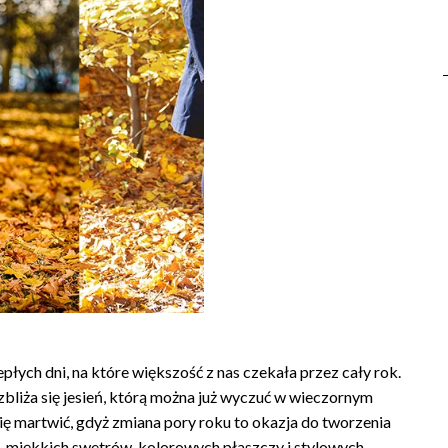
epłych dni, na które większość z nas czekała przez cały rok.
bliża się jesień, którą można już wyczuć w wieczornym
ę martwić, gdyż zmiana pory roku to okazja do tworzenia
h, miękkich swetrów, kolorowych płaszczy i stylowych