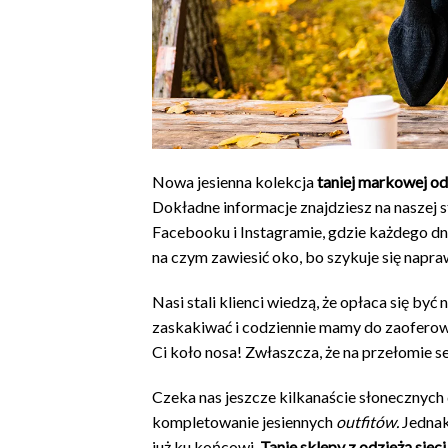
Nowa jesienna kolekcja
taniej markowej od
Dokładne informacje znajdziesz na naszej st
Facebooku i Instagramie, gdzie każdego dn
na czym zawiesić oko, bo szykuje się nap
Nasi stali klienci wiedzą, że opłaca się by
zaskakiwać i codziennie mamy do zaoferowa
Ci koło nosa! Zwłaszcza, że na przełomie s
Czeka nas jeszcze kilkanaście słonecznych
kompletowanie jesiennych
outfitów.
Jednak
już ku końcowi.
Tanie sklepy z odzieżą sieci