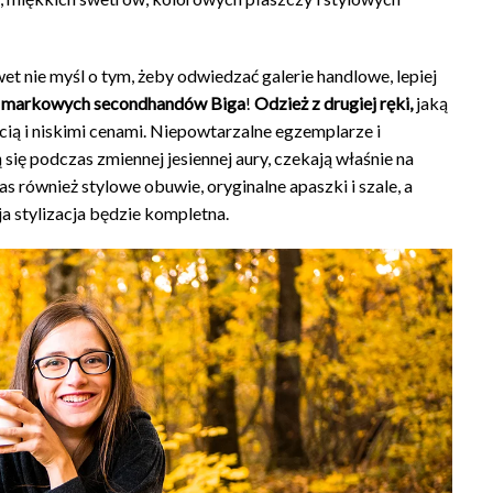
t nie myśl o tym, żeby odwiedzać galerie handlowe, lepiej
z
markowych secondhandów Biga
!
Odzież z drugiej ręki,
jaką
cią i niskimi cenami. Niepowtarzalne egzemplarze i
się podczas zmiennej jesiennej aury, czekają właśnie na
nas również stylowe obuwie, oryginalne apaszki i szale, a
ja stylizacja będzie kompletna.