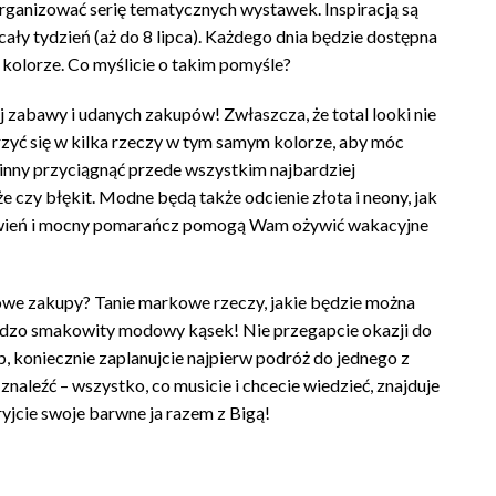
organizować serię tematycznych wystawek. Inspiracją są
 cały tydzień (aż do 8 lipca). Każdego dnia będzie dostępna
olorze. Co myślicie o takim pomyśle?
 zabawy i udanych zakupów! Zwłaszcza, że total looki nie
zyć się w kilka rzeczy w tym samym kolorze, aby móc
inny przyciągnąć przede wszystkim najbardziej
że czy błękit. Modne będą także odcienie złota i neony, jak
erwień i mocny pomarańcz pomogą Wam ożywić wakacyjne
owe zakupy? Tanie markowe rzeczy, jakie będzie można
ardzo smakowity modowy kąsek! Nie przegapcie okazji do
, koniecznie zaplanujcie najpierw podróż do jednego z
naleźć – wszystko, co musicie i chcecie wiedzieć, znajduje
kryjcie swoje barwne ja razem z Bigą!