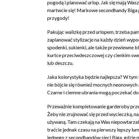
pogodą i planować urlop. Jak się mają Wasze
martwcie się! Markowe secondhandy Biga
przygody!
Pakując walizkę przed urlopem, trzeba pam
zaplanować stylizacje na każdy dzień wy
spodenki, sukienki, ale także przewiewne bl
kurtce przeciwdeszczowej czy cienkim swet
lub deszczu.
Jaka kolorystyka będzie najlepsza? W tym t
nie bójcie się również mocnych neonowych 
Czarne i ciemne ubrania mogą poczekać do 
Przeważnie kompletowanie garderoby prze
Żeby nie zrujnować się przed wycieczką, naj
używaną. Tam czekają na Was niepowtarzalne
traćcie jednak czasu na pierwszy lepszy lum
jednego z secondhandów sieci Biga, gdzie