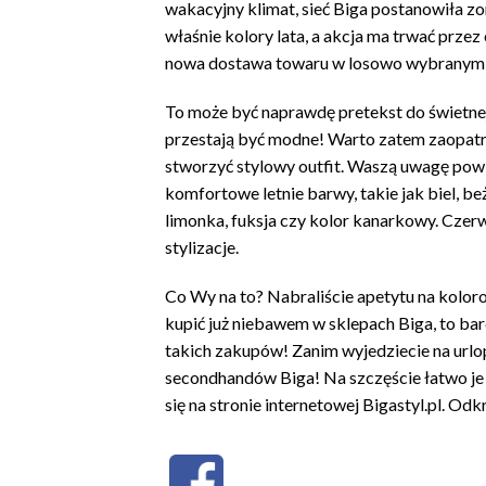
wakacyjny klimat, sieć Biga postanowiła z
właśnie kolory lata, a akcja ma trwać przez
nowa dostawa towaru w losowo wybranym k
To może być naprawdę pretekst do świetnej
przestają być modne! Warto zatem zaopatr
stworzyć stylowy outfit. Waszą uwagę pow
komfortowe letnie barwy, takie jak biel, be
limonka, fuksja czy kolor kanarkowy. Cz
stylizacje.
Co Wy na to? Nabraliście apetytu na kolor
kupić już niebawem w sklepach Biga, to b
takich zakupów! Zanim wyjedziecie na urlop
secondhandów Biga! Na szczęście łatwo je z
się na stronie internetowej Bigastyl.pl. Od