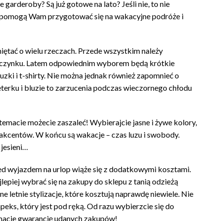
 garderoby? Są już gotowe na lato? Jeśli nie, to nie
 pomogą Wam przygotować się na wakacyjne podróże i
iętać o wielu rzeczach. Przede wszystkim należy
poczynku. Latem odpowiednim wyborem będą krótkie
uzki i t-shirty. Nie można jednak również zapomnieć o
erku i bluzie to zarzucenia podczas wieczornego chłodu
emacie możecie zaszaleć! Wybierajcie jasne i żywe kolory,
akcentów. W końcu są wakacje – czas luzu i swobody.
jesieni…
d wyjazdem na urlop wiąże się z dodatkowymi kosztami.
lepiej wybrać się na zakupy do sklepu z tanią odzieżą
 letnie stylizacje, które kosztują naprawdę niewiele. Nie
peks, który jest pod ręką. Od razu wybierzcie się do
 macie gwarancję udanych zakupów!