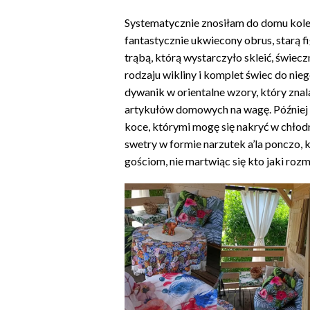
Systematycznie znosiłam do domu kole
fantastycznie ukwiecony obrus, starą f
trąbą, którą wystarczyło skleić, świecz
rodzaju wikliny i komplet świec do nie
dywanik w orientalne wzory, który znal
artykułów domowych na wagę. Później 
koce, którymi mogę się nakryć w chłodn
swetry w formie narzutek a’la ponczo,
gościom, nie martwiąc się kto jaki rozmi