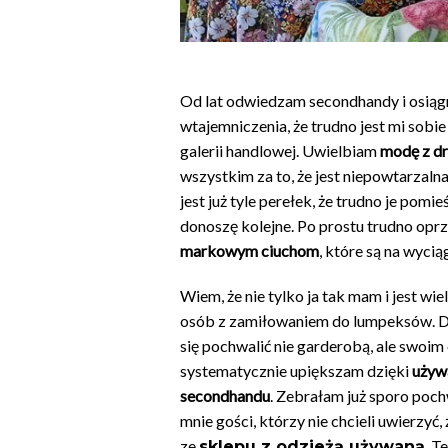
Od lat odwiedzam secondhandy i osiągn
wtajemniczenia, że trudno jest mi sobi
galerii handlowej. Uwielbiam
modę z dru
wszystkim za to, że jest niepowtarzalna 
jest już tyle perełek, że trudno je pomieśc
donoszę kolejne. Po prostu trudno oprz
markowym ciuchom
, które są na wycią
Wiem, że nie tylko ja tak mam i jest w
osób z zamiłowaniem do lumpeksów. D
się pochwalić nie garderobą, ale swoi
systematycznie upiększam dzięki
używ
secondhandu
. Zebrałam już sporo poc
mnie gości, którzy nie chcieli uwierzyć
ze
. T
sklepu z odzieżą używaną