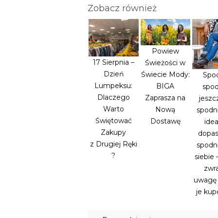
Zobacz również
Powiew
17 Sierpnia –
Świeżości w
Dzień
Świecie Mody:
Spod
Lumpeksu:
BIGA
spod
Dlaczego
Zaprasza na
jeszc
Warto
Nową
spodni
Świętować
Dostawę
idea
Zakupy
dopa
z Drugiej Ręki
spodn
?
siebie 
zwr
uwagę 
je ku