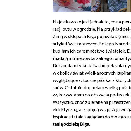
Najciekawsze jest jednak to, co na pie
racji bytu w ogrodzie. Na przykład dek
Zimą w sklepach Biga pojawiła się ni
artykułów z motywem Bożego Narodzen
kupiłam ich całe mnóstwo światełek. Dz
i nadają mu niepowtarzalnego romanty
Dorzuciłam tylko kilka lampek solarnych
w okolicy świat Wielkanocnych kupiłam
wyglądające sztuczne piórka, z któryc
snów. Ostatnio dopadłam wielką poście
wykorzystałam do obszycia poduszek i s
Wszystko, choć zbierane na przestrzen
eklektyczną, ale spójną wizję. A ja wc
inspiracji i stale zaglądam do mojego 
tanią odzieżą Biga.