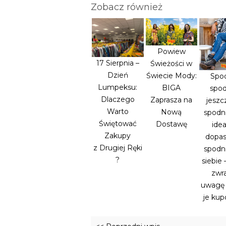
Zobacz również
Powiew
17 Sierpnia –
Świeżości w
Dzień
Świecie Mody:
Spod
Lumpeksu:
BIGA
spod
Dlaczego
Zaprasza na
jeszc
Warto
Nową
spodni
Świętować
Dostawę
idea
Zakupy
dopa
z Drugiej Ręki
spodn
?
siebie 
zwr
uwagę 
je ku