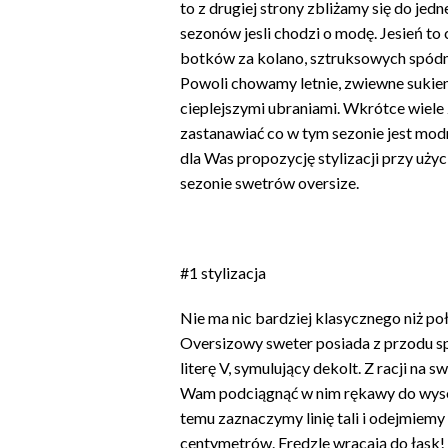
to z drugiej strony zbliżamy się do jedn
sezonów jesli chodzi o modę. Jesień to
botków za kolano, sztruksowych spódni
Powoli chowamy letnie, zwiewne sukien
cieplejszymi ubraniami. Wkrótce wiele 
zastanawiać co w tym sezonie jest mo
dla Was propozycję stylizacji przy uż
sezonie swetrów oversize.
#1 stylizacja
Nie ma nic bardziej klasycznego niż połą
Oversizowy sweter posiada z przodu sp
literę V, symulujący dekolt. Z racji na
Wam podciągnąć w nim rękawy do wysok
temu zaznaczymy linię tali i odejmiemy 
centymetrów. Frędzle wracają do łask!