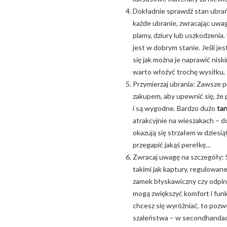
Dokładnie sprawdź stan ubrań
każde ubranie, zwracając uwa
plamy, dziury lub uszkodzenia.
jest w dobrym stanie. Jeśli j
się jak można je naprawić nis
warto włożyć trochę wysiłku, 
Przymierzaj ubrania: Zawsze p
zakupem, aby upewnić się, że 
i są wygodne. Bardzo dużo
tan
atrakcyjnie na wieszakach – do
okazują się strzałem w dziesią
przegapić jakąś perełkę…
Zwracaj uwagę na szczegóły: 
takimi jak kaptury, regulowane
zamek błyskawiczny czy odpin
mogą zwiększyć komfort i funk
chcesz się wyróżniać, to pozw
szaleństwa – w secondhandac