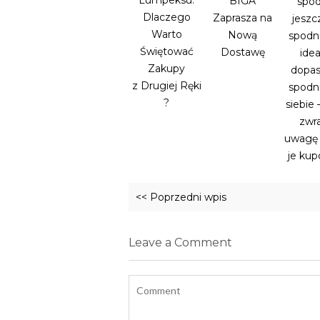
BIGA
spod
Dlaczego
Zaprasza na
jeszc
Warto
Nową
spodni
Świętować
Dostawę
idea
Zakupy
dopa
z Drugiej Ręki
spodn
?
siebie 
zwr
uwagę 
je ku
<< Poprzedni wpis
Leave a Comment