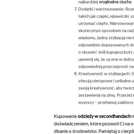
najbardziej
oryginalne ciuchy
.
Dodatki i warstwowanie: Roz
takich jak czapki, rękawiczki, 
utrzymać ciepło. Warstwowani
skutecznym sposobem na radz
wiadomo, żadna stylizacja nie
odpowidnio dopasowanych do
o obuwie! Jeśli kupujesz but
upewnij się, że są one w dobry
odpowiednią przyczepność na 
Kreatywność w stylizacjach:
oferują nietypowe i unikalne 
swoją kreatywność, aby tworzy
zestawienia na zimę. Przecież 
wszyscy – przełamuj szablony 
Kupowanie
odzieży w secondhandach
m
doświadczeniem, które pozwoli Ci na o
dbanie o środowisko. Pamiętaj o cierpli