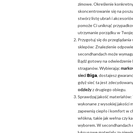
zimowe. Określenie konkretny
skoncentrowanie się na poszuk
stwórz listę ubrań i akcesorió
pomoże Ci uniknąć przypadko
utrzymanie porządku w Twojej 
Przygotuj się do przeglądania 
sklepów: Znalezienie odpowi
secondhandach może wymagać c
Bądź gotowy na odwiedzenie k
straganów. Wybierając
marko
sieci
Biga
, dostajesz gwaran
gdyż sieć ta jest zdecydowan
odzieży
z drugiego obiegu.
Sprawdzaj jakość materiałów:
wykonane z wysokiej jakości m
zapewnią ciepło i komfort w c
włókna, takie jak wełna czy k
wyborem. W secondhandach mo
luksusowe materiały za niewie