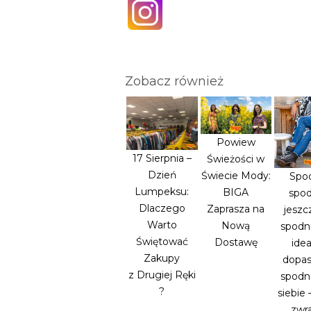
Zobacz również
Powiew
17 Sierpnia –
Świeżości w
Dzień
Świecie Mody:
Spod
Lumpeksu:
BIGA
spod
Dlaczego
Zaprasza na
jeszc
Warto
Nową
spodni
Świętować
Dostawę
idea
Zakupy
dopa
z Drugiej Ręki
spodn
?
siebie 
zwr