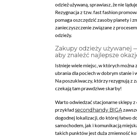
odzież używaną, sprawiasz, że nie ląduj
Rezygnacja z tzw. fast fashion promow
pomaga oszczędzić zasoby planety i z
zanieczyszczenie związane z procese
odzieży.
Zakupy odzieży używanej —
aby znaleźć najlepsze okazj
Istnieje wiele miejsc, w których można
ubrania dla pociech w dobrym stanie i 
Na poszukiwaczy, którzy rezygnują z 
czekają tam prawdziwe skarby!
Warto odwiedzać stacjonarne sklepy z
przykład
zawsze
secondhandy BIGA
dogodnej lokalizacji, do której łatwo 
samochodem, jak i komunikacją miejsk
takich punktów jest duża zmienność kole