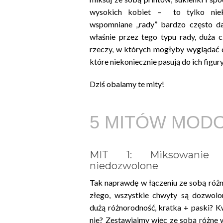
wysokich kobiet – to tylko niek
wspomniane „rady” bardzo często da
właśnie przez tego typu rady, duża 
rzeczy, w których mogłyby wyglądać d
które niekoniecznie pasują do ich figury
Dziś obalamy te mity!
5 MITÓW MOD
MIT 1: Miksowanie 
niedozwolone
Tak naprawdę w łączeniu ze sobą róż
złego, wszystkie chwyty są dozwolo
dużą różnorodność, kratka + paski? 
nie? Zestawiajmy więc ze sobą różne w