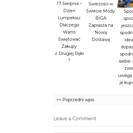
17 Sierpnia –
Świeżości w
Dzień
Świecie Mody:
Spod
Lumpeksu:
BIGA
spod
Dlaczego
Zaprasza na
jeszc
Warto
Nową
spodni
Świętować
Dostawę
idea
Zakupy
dopa
z Drugiej Ręki
spodn
?
siebie 
zwr
uwagę 
je ku
<< Poprzedni wpis
Leave a Comment