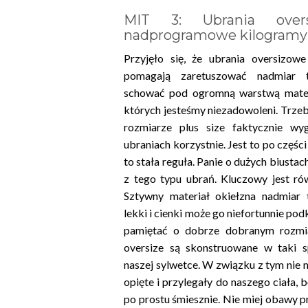
MIT 3: Ubrania overs
nadprogramowe kilogramy
Przyjęło się, że ubrania oversizo
pomagają zaretuszować nadmiar t
schować pod ogromną warstwą materia
których jesteśmy niezadowoleni. Trzeb
rozmiarze plus size faktycznie wy
ubraniach korzystnie. Jest to po części
to stała reguła. Panie o dużych biust
z tego typu ubrań. Kluczowy jest ró
Sztywny materiał okiełzna nadmiar 
lekki i cienki może go niefortunnie podk
pamiętać o dobrze dobranym rozmia
oversize są skonstruowane w taki 
naszej sylwetce. W związku z tym nie 
opięte i przylegały do naszego ciała,
po prostu śmiesznie. Nie miej obawy