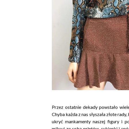
Przez ostatnie dekady powstało wiele
Chyba każda z nas słyszała złote rady
ukryć mankamenty naszej figury i pod
miksuj ze sobą printów, sukienki i spó