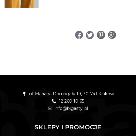
UDOSTĘPNIJ
ul. Mariana Domagały 19, 30-741 Kraków
12 260 10 65
info@bigastyl.pl
SKLEPY I PROMOCJE