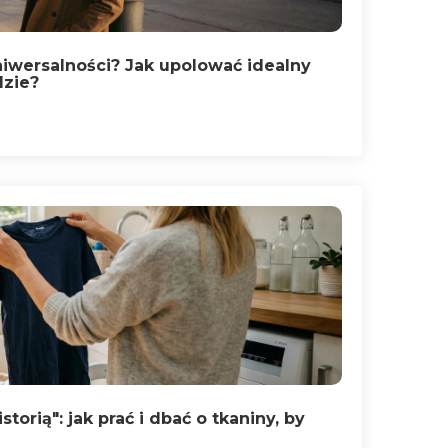
uniwersalności? Jak upolować idealny
dzie?
storią": jak prać i dbać o tkaniny, by