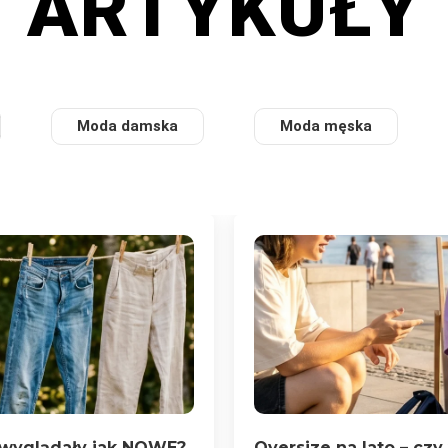
ARTYKUŁY
Moda damska
Moda męska
y wyglądały jak NOWE?
Oversize na lato – czy 