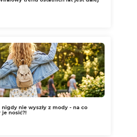
e nigdy nie wyszły z mody - na co
je nosić?!