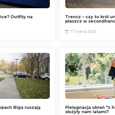
ńce? Outfity na
Trencz – czy to król 
płaszcz w secondhan
17 marca 2026
epach Biga ruszają
Pielęgnacja ubrań "z hi
służyły nam latami?