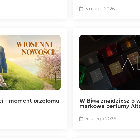
5 marca 2026
i – moment przełomu
W Biga znajdziesz o wi
markowe perfumy Alto
4 lutego 2026