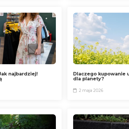
ak najbardziej!
Dlaczego kupowanie u
ą
dla planety?
2 maja 2026