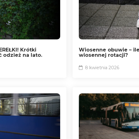
EREŁKI! Krótki
Wiosenne obuwie – ile
 odzież na lato.
wiosennej rotacji?
8 kwietnia 2026