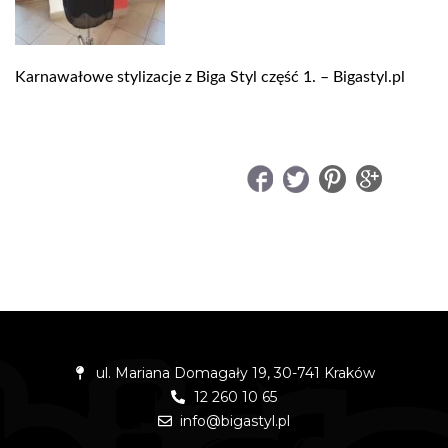
Karnawałowe stylizacje z Biga Styl część 1. – Bigastyl.pl
UDOSTĘPNIJ
ul. Mariana Domagały 19, 30-741 Kraków
12 260 10 65
info@bigastyl.pl