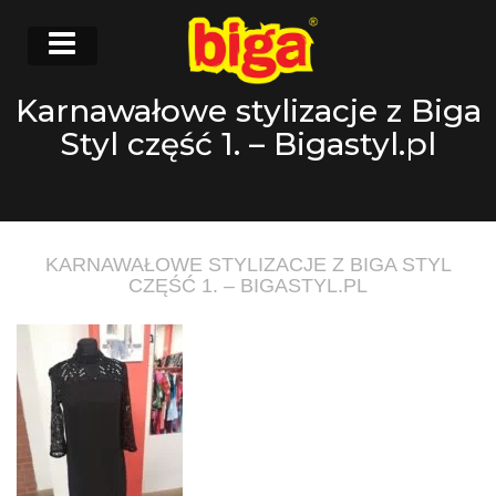
Karnawałowe stylizacje z Biga
Styl część 1. – Bigastyl.pl
KARNAWAŁOWE STYLIZACJE Z BIGA STYL
CZĘŚĆ 1. – BIGASTYL.PL