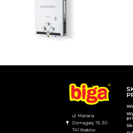
S
P
Ws
Wy
ul. Mariana
pr
Domagały 19, 30-
Sk
741 Kraków
O 