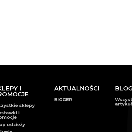
KLEPY I
AKTUALNOŚCI
BLO
ROMOCJE
BIGGER
Wszyst
artyku
zystkie sklepy
stawki i
omocje
up odzieży
firmie