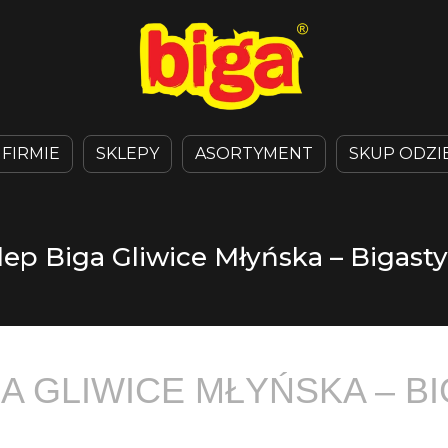
 FIRMIE
SKLEPY
ASORTYMENT
SKUP ODZI
lep Biga Gliwice Młyńska – Bigastyl
A GLIWICE MŁYŃSKA – B