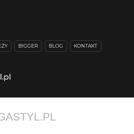
EŻY
BIGGER
BLOG
KONTAKT
.pl
IGASTYL.PL