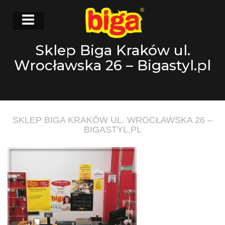
Sklep Biga Kraków ul.
Wrocławska 26 – Bigastyl.pl
SKLEP BIGA KRAKÓW UL. WROCŁAWSKA 26 –
BIGASTYL.PL