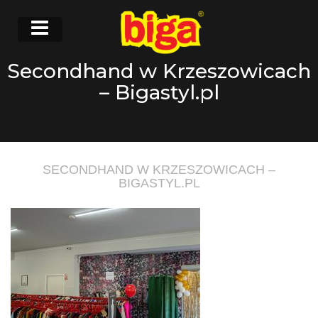
Secondhand w Krzeszowicach
– Bigastyl.pl
SECONDHAND W KRZESZOWICACH –
BIGASTYL.PL