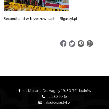
Secondhand w Krzeszowicach – Bigastyl.pl
UDOSTĘPNIJ
ul. Mariana Domagały 19, 30-741 Kraków
12 260 10 65
info@bigastyl.pl