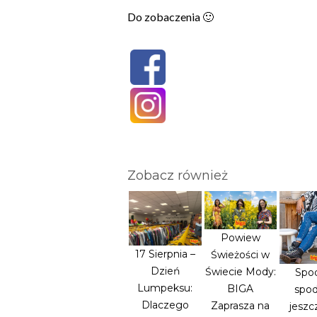
Do zobaczenia 🙂
Zobacz również
Powiew
17 Sierpnia –
Świeżości w
Dzień
Świecie Mody:
Spod
Lumpeksu:
BIGA
spod
Dlaczego
Zaprasza na
jeszc