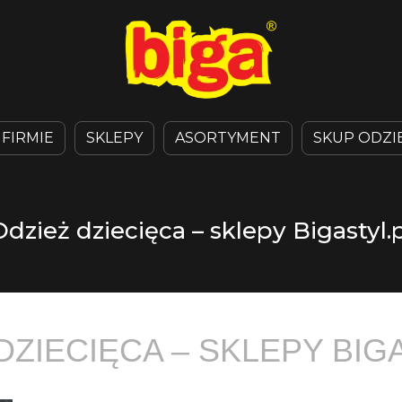
 FIRMIE
SKLEPY
ASORTYMENT
SKUP ODZI
Odzież dziecięca – sklepy Bigastyl.p
DZIECIĘCA – SKLEPY BIG