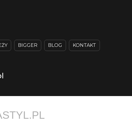
EŻY
BIGGER
BLOG
KONTAKT
l
ASTYL.PL