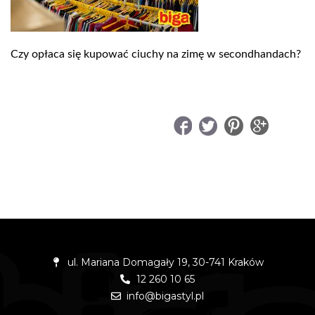
Czy opłaca się kupować ciuchy na zimę w secondhandach?
UDOSTĘPNIJ
ul. Mariana Domagały 19, 30-741 Kraków
12 260 10 65
info@bigastyl.pl