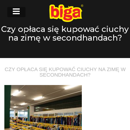
Czy opłaca się kupować ciuchy
na zimę w secondhandach?
CZY OPŁACA SIĘ KUPOWAĆ CIUCHY NA ZIMĘ W
SECONDHANDACH?