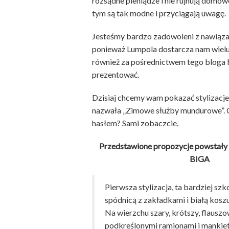
rozsądne pieniądze i nie rujnują domow
tym są tak modne i przyciągają uwagę.
Jesteśmy bardzo zadowoleni z nawiąza
ponieważ Lumpola dostarcza nam wielu i
również za pośrednictwem tego blog
prezentować.
Dzisiaj chcemy wam pokazać stylizacje
nazwała „Zimowe służby mundurowe”. C
hasłem? Sami zobaczcie.
Przedstawione propozycje powstały 
BIGA
Pierwsza stylizacja, ta bardziej szk
spódnicą z zakładkami i białą koszu
Na wierzchu szary, krótszy, flauszo
podkreślonymi ramionami i mankie