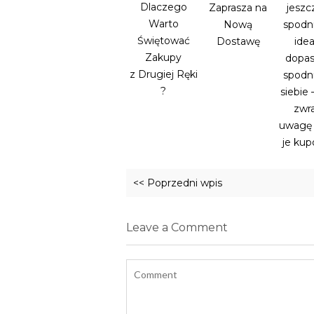
Dlaczego
Zaprasza na
jeszc
Warto
Nową
spodni
Świętować
Dostawę
idea
Zakupy
dopa
z Drugiej Ręki
spodn
?
siebie 
zwr
uwagę 
je ku
<< Poprzedni wpis
Leave a Comment