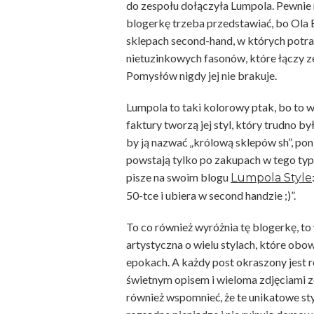
do zespołu dołączyła Lumpola. Pewnie 
blogerkę trzeba przedstawiać, bo Ola 
sklepach second-hand, w których potra
nietuzinkowych fasonów, które łączy ze
Pomysłów nigdy jej nie brakuje.
Lumpola to taki kolorowy ptak, bo to wł
faktury tworzą jej styl, który trudno 
by ją nazwać „królową sklepów sh”, poni
powstają tylko po zakupach w tego typ
pisze na swoim blogu
Lumpola Style
50-tce i ubiera w second handzie ;)”.
To co również wyróżnia tę blogerkę, to
artystyczna o wielu stylach, które ob
epokach. A każdy post okraszony jest 
świetnym opisem i wieloma zdjęciami 
również wspomnieć, że te unikatowe sty