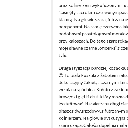
oraz kołnierzem wykończonymi fut
ściśnięty szerokim czerwonym pas
klamrą. Na głowie szara, futrzana u
pomponami. Na ramię czerwona lak
podobnymi prostokątnymi metalow
przy kaloszach. Do tego szare rękaw
moje sławne czarne „oficerki” z c
tyłu.
Druga stylizacja bardziej kozacka,
😉 To biała koszula z żabotem i ak
dekoracyjny żakiet, z czarnymi lam
wełniana spódnica. Kołnierz żakiet
krawędzi giętki drut, który można 
kształtować. Na wierzchu długi ci
płaszcz dwurzędowy, z futrzanym 
kołnierzem. Na głowie dyskusyjna 
szara czapa. Całości dopełnia mała