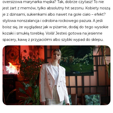
oversizowa marynarka męska? Tak, dobrze czytasz! To nie
jest żart z memów, tylko absolutny hit sezonu. Kobiety noszą
je z dżinsami, sukienkami albo nawet na gołe ciało – efekt?
stylowa nonszalancja i odrobina rockowego pazura. A jeśli
boisz się, że wyglądasz jak w piżamie, dodaj do tego wysokie
kozaki i smukłą torebkę. Voilà! Jesteś gotowa na jesienne
spacery, kawę z przyjaciółmi albo szybki wypad do sklepu.