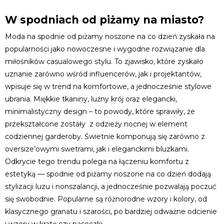
W spodniach od piżamy na miasto?
Moda na spodnie od piżamy noszone na co dzień zyskała na
popularności jako nowoczesne i wygodne rozwiązanie dla
miłośników casualowego stylu. To zjawisko, które zyskało
uznanie zarówno wśród influencerów, jak i projektantów,
wpisuje się w trend na komfortowe, a jednocześnie stylowe
ubrania. Miękkie tkaniny, luźny krój oraz elegancki,
minimalistyczny design – to powody, które sprawiły, że
przekształcone zostały z odzieży nocnej w element
codziennej garderoby. Świetnie komponują się zarówno z
oversize’owymi swetrami, jak i eleganckimi bluzkami.
Odkrycie tego trendu polega na łączeniu komfortu z
estetyką — spodnie od piżamy noszone na co dzień dodają
stylizacji luzu i nonszalancji, a jednocześnie pozwalają poczuć
się swobodnie. Popularne są różnorodne wzory i kolory, od
klasycznego granatu i szarości, po bardziej odważne odcienie