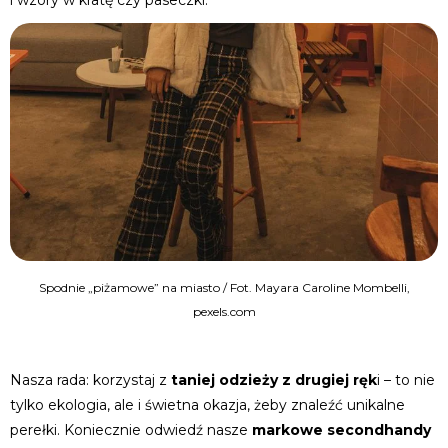
i wzory w kratę czy paseczki.
Spodnie „piżamowe” na miasto / Fot. Mayara Caroline Mombelli,
pexels.com
Nasza rada: korzystaj z
taniej odzieży z drugiej ręk
i – to nie
tylko ekologia, ale i świetna okazja, żeby znaleźć unikalne
perełki. Koniecznie odwiedź nasze
markowe secondhandy