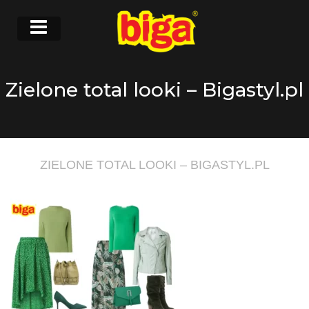
Zielone total looki – Bigastyl.pl
ZIELONE TOTAL LOOKI – BIGASTYL.PL