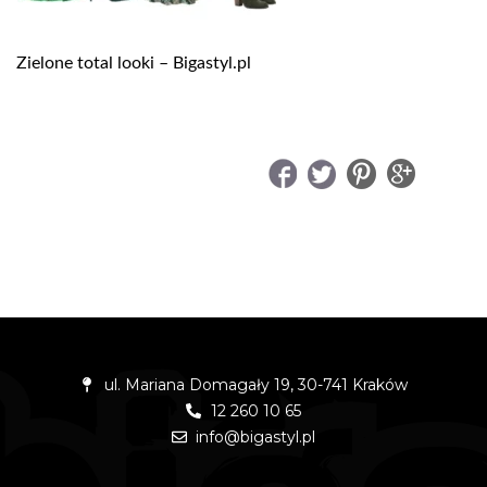
Zielone total looki – Bigastyl.pl
UDOSTĘPNIJ
ul. Mariana Domagały 19, 30-741 Kraków
12 260 10 65
info@bigastyl.pl