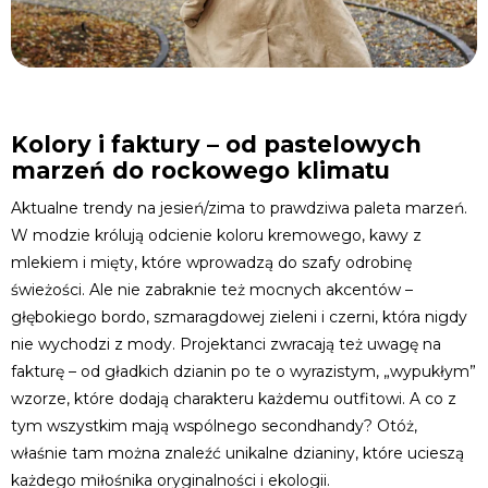
Kolory i faktury – od pastelowych
marzeń do rockowego klimatu
Aktualne trendy na jesień/zima to prawdziwa paleta marzeń.
W modzie królują odcienie koloru kremowego, kawy z
mlekiem i mięty, które wprowadzą do szafy odrobinę
świeżości. Ale nie zabraknie też mocnych akcentów –
głębokiego bordo, szmaragdowej zieleni i czerni, która nigdy
nie wychodzi z mody. Projektanci zwracają też uwagę na
fakturę – od gładkich dzianin po te o wyrazistym, „wypukłym”
wzorze, które dodają charakteru każdemu outfitowi. A co z
tym wszystkim mają wspólnego secondhandy? Otóż,
właśnie tam można znaleźć unikalne dzianiny, które ucieszą
każdego miłośnika oryginalności i ekologii.