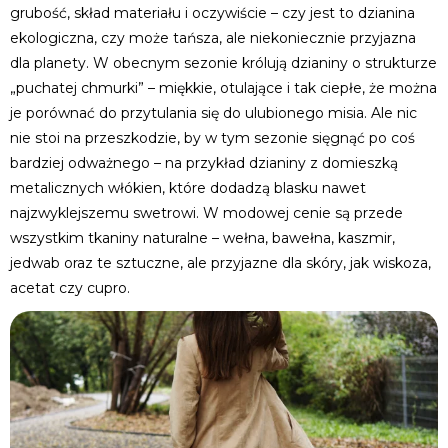
grubość, skład materiału i oczywiście – czy jest to dzianina
ekologiczna, czy może tańsza, ale niekoniecznie przyjazna
dla planety. W obecnym sezonie królują dzianiny o strukturze
„puchatej chmurki” – miękkie, otulające i tak ciepłe, że można
je porównać do przytulania się do ulubionego misia. Ale nic
nie stoi na przeszkodzie, by w tym sezonie sięgnąć po coś
bardziej odważnego – na przykład dzianiny z domieszką
metalicznych włókien, które dodadzą blasku nawet
najzwyklejszemu swetrowi. W modowej cenie są przede
wszystkim tkaniny naturalne – wełna, bawełna, kaszmir,
jedwab oraz te sztuczne, ale przyjazne dla skóry, jak wiskoza,
acetat czy cupro.