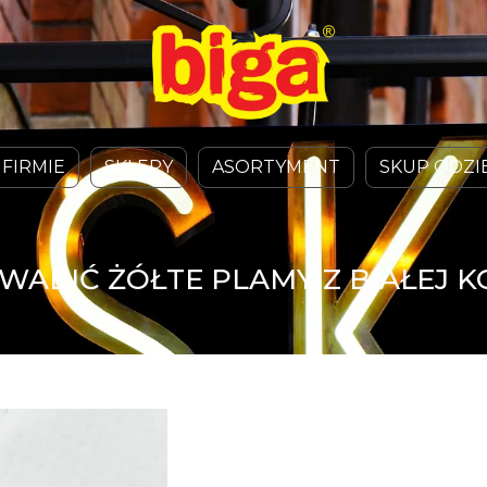
 FIRMIE
SKLEPY
ASORTYMENT
SKUP ODZI
WABIĆ ŻÓŁTE PLAMY Z BIAŁEJ K