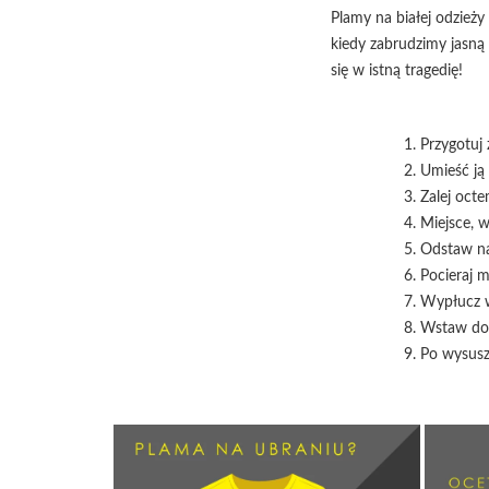
Plamy na białej odzieży
kiedy zabrudzimy jasną
się w istną tragedię!
Przygotuj
Umieść ją
Zalej octe
Miejsce, w
Odstaw na
Pocieraj m
Wypłucz w
Wstaw do 
Po wysusz