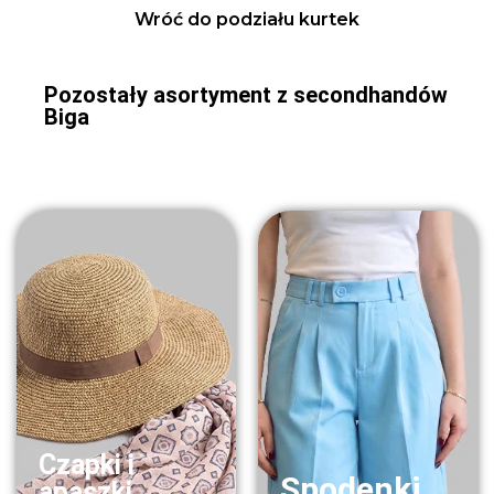
Wróć do podziału kurtek
Pozostały asortyment z secondhandów
Biga
Czapki i
Spodenki
apaszki