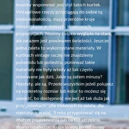
musimy wspomnieć jest styl takich kurtek.
Vintage’owe rzeczy przyciągają do siebie tą
niedoskonałością, mają przeróżne kroje
niespotykane w nowych, sklepowych
propozycjach. Nosimy coś, co wygląda na stare,
ale zarazem jest powiewem świeżości. Jeszcze
jedna zaleta to wykorzystane materiały. W
kurtkach vintage raczej nie znajdziemy
poliamidu lub poliestru, ponieważ takie
materiały nie były wtedy aż tak często
stosowane jak dziś. Jakie są zatem minusy?
Niestety, ale są. Przede wszystkim jeżeli polujesz
na konkretny rozmiar lub kolor to możesz się
zawieźć, bo dostępność nie jest aż tak duża jak
przy „nówkach” (dla niekórych to zaleta, dla
niektórych wada). Trzeba przygotować się na
dłuższe pouszkiwania lub na łud szczęścia.
Warto odwiedzać nasze sklepy bo też mamy