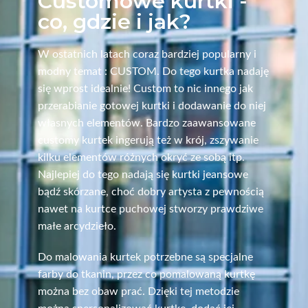
Customowe kurtki -
co, gdzie i jak?
W ostatnich latach coraz bardziej popularny i
modny temat : CUSTOM. Do tego kurtka nadaję
się wprost idealnie! Custom to nic innego jak
przerabianie gotowej kurtki i dodawanie do niej
własnych elementów. Bardzo zaawansowane
customy kurtek ingerują też w krój, zszywanie
kilku elementów różnych okryć ze sobą itp.
Najlepiej do tego nadają się kurtki jeansowe
bądź skórzane, choć dobry artysta z pewnością
nawet na kurtce puchowej stworzy prawdziwe
małe arcydzieło.
Do malowania kurtek potrzebne są specjalne
farby do tkanin, przez co pomalowaną kurtkę
można bez obaw prać.
Dzięki tej metodzie