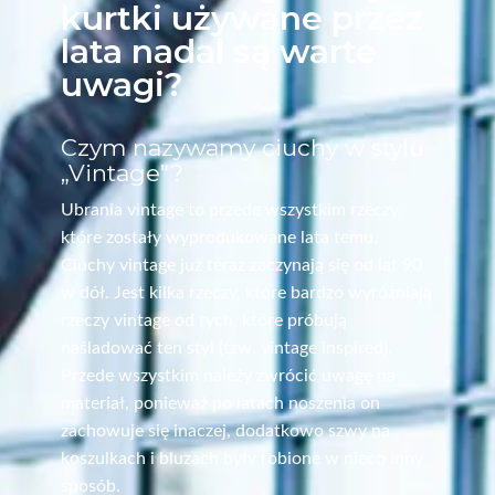
kurtki używane przez
lata nadal są warte
uwagi?
Czym nazywamy ciuchy w stylu
„Vintage”?
Ubrania vintage to przede wszystkim rzeczy,
które zostały wyprodukowane lata temu.
Ciuchy vintage już teraz zaczynają się od lat 90
w dół. Jest kilka rzeczy, które bardzo wyróżniają
rzeczy vintage od tych, które próbują
naśladować ten styl (tzw. vintage inspired).
Przede wszystkim należy zwrócić uwagę na
materiał, ponieważ po latach noszenia on
zachowuje się inaczej, dodatkowo szwy na
koszulkach i bluzach były robione w nieco inny
sposób.