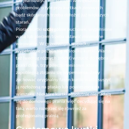
lub jeansowych nie stanowi w większości
problemów, o tyle przy kurtkach zimowych
bądź skórzanych trzeba dołożyć już większych
starań.
Piorąc kurtki
szczególnie
puchowe, wypełnione
watą lub pierzem trzeba ustawić minimalne
wirowanie. W przeciwnym wypadku
wypełnienie pozbija się w środku kurtki. Warto
też (według różnych źródeł) wrzucić do bębna
pralki dwie, trzy piłeczki tenisowe, które
zapobiegną zbijaniu się wypełnienia. Żeby
zachować oryginalny fason kurtki warto suszyć
ją rozłożoną na płasko lub powieszoną na
wieszaku. Niektóre kurtki absolutnie nie nadają
się do domowego prania więc decydując się na
taką warto rozejrzeć się również za
profesjonalną pralnią.