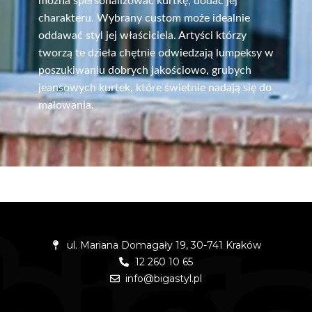
można spersonalizować kurtkę, dodać jej
charakteru. Wybrany custom może idealnie
oddawać styl jej właściciela.
Artyści którzy
tworzą te dzieła chętnie odwiedzają lumpeksy w
poszukiwaniu dobrych jakościowo, grubych
jeansowych kurtek, które świetnie nadają się do
malowania.
ul. Mariana Domagały 19, 30-741 Kraków
12 260 10 65
info@bigastyl.pl