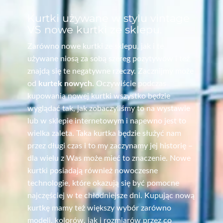
Kurtki używane w stylu vintage
VS nowe kurtki ze sklepu.
Zarówno nowe kurtki ze sklepu, jak i te
używane niosą za sobą szereg pozytywów i też
znajdą się te negatywne rzeczy. Zacznijmy może
od
kurtek nowych.
Oczywiście podczas
kupowania nowej kurtki wszystko będzie
wyglądać tak, jak zobaczyliśmy to na wystawie
lub w sklepie internetowym i napewno jest to
wielka zaleta. Taka kurtka będzie służyć nam
przez długi czas i to my zaczynamy jej historię –
dla wielu z Was może mieć to znaczenie. Nowe
kurtki posiadają również nowoczesne
technologie, które okazują się być pomocne
najczęściej w te chłodniejsze dni. Kupując nową
kurtkę mamy też większy wybór zarówno
modeli, kolorów, jak i rozmiarów przez co