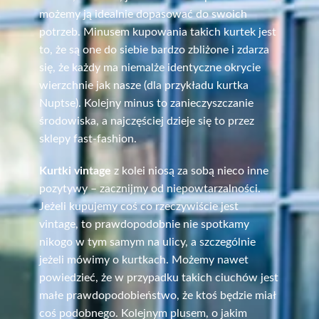
możemy ją idealnie dopasować do swoich
potrzeb. Minusem kupowania takich kurtek jest
to, że są one do siebie bardzo zbliżone i zdarza
się, że każdy ma niemalże identyczne okrycie
wierzchnie jak nasze (dla przykładu kurtka
Nuptse). Kolejny minus to zanieczyszczanie
środowiska, a najczęściej dzieje się to przez
sklepy fast-fashion.
Kurtki vintage
z kolei niosą za sobą nieco inne
pozytywy – zacznijmy od niepowtarzalności.
Jeżeli kupujemy coś co rzeczywiście jest
vintage, to prawdopodobnie nie spotkamy
nikogo w tym samym na ulicy, a szczególnie
jeżeli mówimy o kurtkach. Możemy nawet
powiedzieć, że w przypadku takich ciuchów jest
małe prawdopodobieństwo, że ktoś będzie miał
coś podobnego. Kolejnym plusem, o jakim