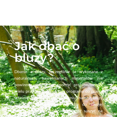
Jak dbać o
bluzy?
Dbanie o bluzy, szczególnie te wykonane z
naturalnych, bawełnianych materiałów nie
powinno nikomu przysporzyć problemów. W
wielu pralkach są specjalne programy do prania
właśnie bawełny. Po wypraniu należy bluzę
dokładnie strzepać, by wróciła do swojej
poprzedniej formy. Rozwiesić bądź suszyć na