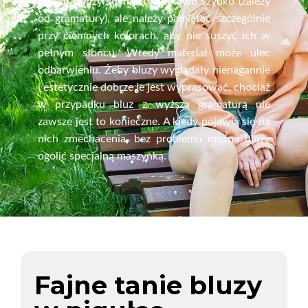
płasko. Bluzy schną stosunkowo szybko (zależy
od gramatury), ale należy pamiętać szczególnie
przy ciemnych kolorach, aby nie suszyć ich w
pełnym słońcu. Wtedy materiał może ulec
odbarwieniu. Żeby bluzy wyglądały nienagannie
i estetycznie dobrze je jest wyprasować, chociaż
w przypadku bluz z wyższą gramaturą nie
zawsze jest to konieczne. A kiedy pojawią się na
nich zmechacenia, bez problemu można bluzę
ogolić specjalną maszynką.
Fajne tanie bluzy