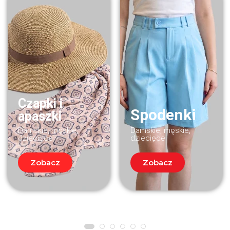
Czapki i
Spodenki
apaszki
Damskie, męskie,
Damskie, męskie,
dziecięce
dziecięce
Zobacz
Zobacz