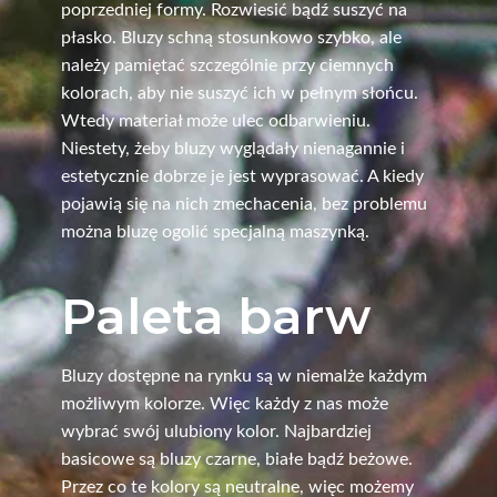
poprzedniej formy. Rozwiesić bądź suszyć na
płasko. Bluzy schną stosunkowo szybko, ale
należy pamiętać szczególnie przy ciemnych
kolorach, aby nie suszyć ich w pełnym słońcu.
Wtedy materiał może ulec odbarwieniu.
Niestety, żeby bluzy wyglądały nienagannie i
estetycznie dobrze je jest wyprasować. A kiedy
pojawią się na nich zmechacenia, bez problemu
można bluzę ogolić specjalną maszynką.
Paleta barw
Bluzy dostępne na rynku są w niemalże każdym
możliwym kolorze. Więc każdy z nas może
wybrać swój ulubiony kolor. Najbardziej
basicowe są bluzy czarne, białe bądź beżowe.
Przez co te kolory są neutralne, więc możemy