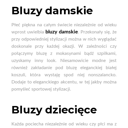
Bluzy damskie
Płeć piękna na całym świecie niezależnie od wieku
bluzy damskie
wprost uwielbia
. Przekonały się, że
przy odpowiedniej stylizacji można w nich wyglądać
doskonale przy każdej okazji. W zależności czy
połączymy bluzę z mokasynami bądź szpilkami,
uzyskamy inny look. Niesamowicie modne jest
również zakładanie pod bluzę eleganckiej białej
koszuli, która wystaję spod niej nonszalancko.
Dodaje to eleganckiego akcentu, w tej jakby można
pomyśleć sportowej stylizacji.
Bluzy dziecięce
Każda pociecha niezależnie od wieku czy płci ma z