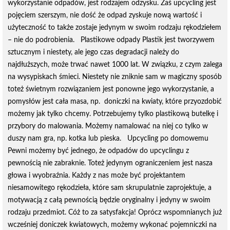
wykorzystanie odpadów, jest rodzajem odzysku. Zaś upcycling jest
pojęciem szerszym, nie dość że odpad zyskuje nową wartość i
użyteczność to także zostaje jedynym w swoim rodzaju rękodziełem
– nie do podrobienia. Plastikowe odpady Plastik jest tworzywem
sztucznym i niestety, ale jego czas degradacji należy do
najdłuższych, może trwać nawet 1000 lat. W związku, z czym zalega
na wysypiskach śmieci. Niestety nie zniknie sam w magiczny sposób
toteż świetnym rozwiązaniem jest ponowne jego wykorzystanie, a
pomysłów jest cała masa, np. doniczki na kwiaty, które przyozdobić
możemy jak tylko chcemy. Potrzebujemy tylko plastikową butelkę i
przybory do malowania. Możemy namalować na niej co tylko w
duszy nam gra, np. kotka lub pieska. Upcycling po domowemu
Pewni możemy być jednego, że odpadów do upcyclingu z
pewnością nie zabraknie. Toteż jedynym ograniczeniem jest nasza
głowa i wyobraźnia. Każdy z nas może być projektantem
niesamowitego rękodzieła, które sam skrupulatnie zaprojektuje, a
motywacją z całą pewnością będzie oryginalny i jedyny w swoim
rodzaju przedmiot. Cóż to za satysfakcja! Oprócz wspomnianych już
wcześniej doniczek kwiatowych, możemy wykonać pojemniczki na