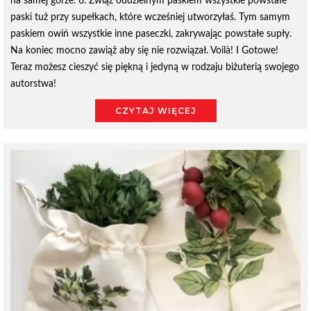
na samej górze. 6. Zwiąż oddzielnym paskiem wszystkie powstałe
paski tuż przy supełkach, które wcześniej utworzyłaś. Tym samym
paskiem owiń wszystkie inne paseczki, zakrywając powstałe supły.
Na koniec mocno zawiąż aby się nie rozwiązał. Voilà! I Gotowe!
Teraz możesz cieszyć się piękną i jedyną w rodzaju biżuterią swojego
autorstwa!
CZYTAJ WIĘCEJ