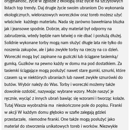
oryginalność, życie w zgodzie z ekologią oraz bycie na szczytowych
listach top trendy. Daj drugie życie swoim ubraniom Do wykonania
ekologicznych, wielorazowych woreczków oraz toreb możesz użyć
właściwie każdego materiału. Nada się zarówno bawełniana bluzka
jak i jeansowe spodnie. Dobrze, aby materiał był odporny na
zabrudzenia, wtedy będzie nam łatwiej o nie dbać i posłużą dłużej.
Solidnie wykonane torby mogą nam służyć długie lata nie tylko do
noszenia zakupów, ale i jako zwykłe torby na rzeczy na co dzień.
Woreczki mogą być zapinane na guziczki lub ściągane tasiemką/
gumką. Guzików na pewno każdy w domu ma pod dostatkiem. Za
tasiemki ściągające mogą posłużyć nawet stare gumki, sznurki, które
czasem są w niektórych ubraniach lub nawet zwykłe sznurówki do
butów. Wybór należy do Was. Torby i woreczki możemy także
dowolnie ozdobić, nazywając wybrane wzory. Może naszyć je
ręcznie, wyciąć z innych ubrań bawiąc się wzorami i tworząc kolaże.
Tutaj Wasza wyobraźnia ma nieskończone pole do popisu. Firanki
w akcji W każdym domu głęboko w szafie zalegają gdzieś
przestarzałe, niemodne firanki. One także mogą posłużyć jako
materiał do stworzenia unikatowych toreb i worków. Niezwykle