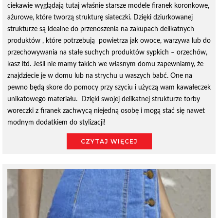
ciekawie wyglądają tutaj właśnie starsze modele firanek koronkowe,
ażurowe, które tworzą strukturę siateczki. Dzięki dziurkowanej
strukturze są idealne do przenoszenia na zakupach delikatnych
produktów , które potrzebują powietrza jak owoce, warzywa lub do
przechowywania na stałe suchych produktów sypkich – orzechów,
kasz itd. Jeśli nie mamy takich we własnym domu zapewniamy, że
znajdziecie je w domu lub na strychu u waszych babć. One na
pewno będą skore do pomocy przy szyciu i użyczą wam kawałeczek
unikatowego materiału. Dzięki swojej delikatnej strukturze torby
woreczki z firanek zachwycą niejedną osobę i mogą stać się nawet
modnym dodatkiem do stylizacji!
CZYTAJ WIĘCEJ