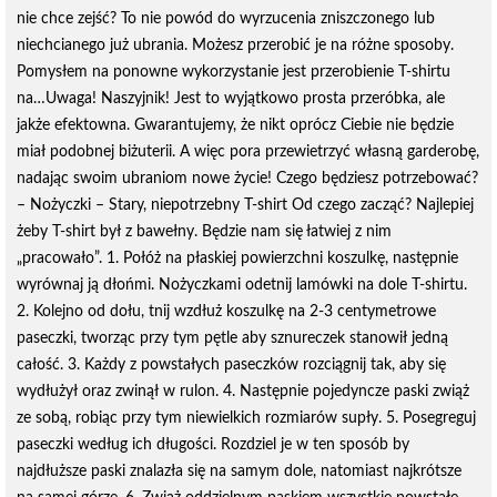
nie chce zejść? To nie powód do wyrzucenia zniszczonego lub
niechcianego już ubrania. Możesz przerobić je na różne sposoby.
Pomysłem na ponowne wykorzystanie jest przerobienie T-shirtu
na…Uwaga! Naszyjnik! Jest to wyjątkowo prosta przeróbka, ale
jakże efektowna. Gwarantujemy, że nikt oprócz Ciebie nie będzie
miał podobnej biżuterii. A więc pora przewietrzyć własną garderobę,
nadając swoim ubraniom nowe życie! Czego będziesz potrzebować?
– Nożyczki – Stary, niepotrzebny T-shirt Od czego zacząć? Najlepiej
żeby T-shirt był z bawełny. Będzie nam się łatwiej z nim
„pracowało”. 1. Połóż na płaskiej powierzchni koszulkę, następnie
wyrównaj ją dłońmi. Nożyczkami odetnij lamówki na dole T-shirtu.
2. Kolejno od dołu, tnij wzdłuż koszulkę na 2-3 centymetrowe
paseczki, tworząc przy tym pętle aby sznureczek stanowił jedną
całość. 3. Każdy z powstałych paseczków rozciągnij tak, aby się
wydłużył oraz zwinął w rulon. 4. Następnie pojedyncze paski zwiąż
ze sobą, robiąc przy tym niewielkich rozmiarów supły. 5. Posegreguj
paseczki według ich długości. Rozdziel je w ten sposób by
najdłuższe paski znalazła się na samym dole, natomiast najkrótsze