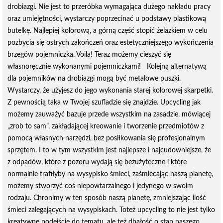
drobiazgi. Nie jest to przeróbka wymagająca dużego nakładu pracy
oraz umiejętności, wystarczy poprzecinać u podstawy plastikową
butelkę. Najlepiej kolorową, a górną część stopić żelazkiem w celu
pozbycia się ostrych zakończeń oraz estetyczniejszego wykończenia
brzegów pojemniczka. Voila! Teraz możemy cieszyć się
własnoręcznie wykonanymi pojemniczkami! Kolejną alternatywą
dla pojemników na drobiazgi mogą być metalowe puszki.
Wystarczy, że użyjesz do jego wykonania starej kolorowej skarpetki.
Z pewnością taka w Twojej szufladzie się znajdzie. Upcycling jak
możemy zauważyć bazuje przede wszystkim na zasadzie, mówiącej
„zrob to sam”, zakładającej kreowanie i tworzenie przedmiotów z
pomocą własnych narzędzi, bez posiłkowania się profesjonalnym
sprzętem. I to w tym wszystkim jest najlepsze i najcudowniejsze, że
z odpadów, które z pozoru wydają się bezużyteczne i które
normalnie trafiłyby na wysypisko śmieci, zaśmiecając naszą planetę,
możemy stworzyć coś niepowtarzalnego i jedynego w swoim
rodzaju. Chronimy w ten sposób naszą planetę, zmniejszając ilość
śmieci zalegających na wysypiskach. Toteż upcycling to nie jest tylko
kreatywne podejście do tematu, ale też dbałość o stan naszego