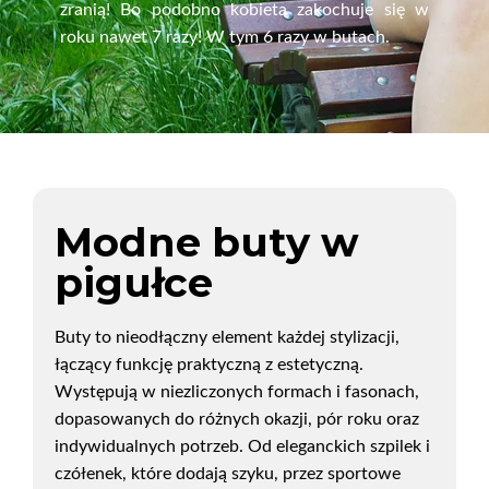
zranią! Bo podobno kobieta zakochuje się w
roku nawet 7 razy! W tym 6 razy w butach.
Modne buty w
pigułce
Buty to nieodłączny element każdej stylizacji,
łączący funkcję praktyczną z estetyczną.
Występują w niezliczonych formach i fasonach,
dopasowanych do różnych okazji, pór roku oraz
indywidualnych potrzeb. Od eleganckich szpilek i
czółenek, które dodają szyku, przez sportowe