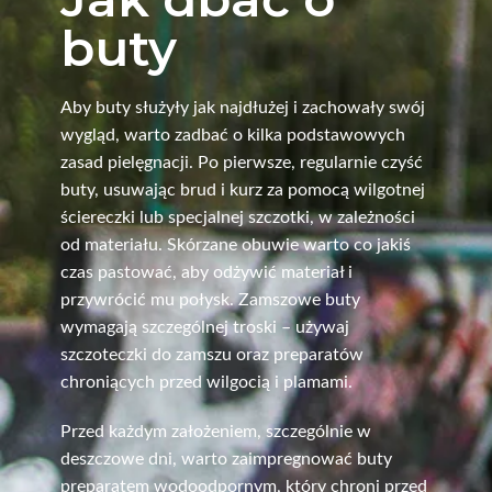
buty
Aby buty służyły jak najdłużej i zachowały swój
wygląd, warto zadbać o kilka podstawowych
zasad pielęgnacji. Po pierwsze, regularnie czyść
buty, usuwając brud i kurz za pomocą wilgotnej
ściereczki lub specjalnej szczotki, w zależności
od materiału. Skórzane obuwie warto co jakiś
czas pastować, aby odżywić materiał i
przywrócić mu połysk. Zamszowe buty
wymagają szczególnej troski – używaj
szczoteczki do zamszu oraz preparatów
chroniących przed wilgocią i plamami.
Przed każdym założeniem, szczególnie w
deszczowe dni, warto zaimpregnować buty
preparatem wodoodpornym, który chroni przed