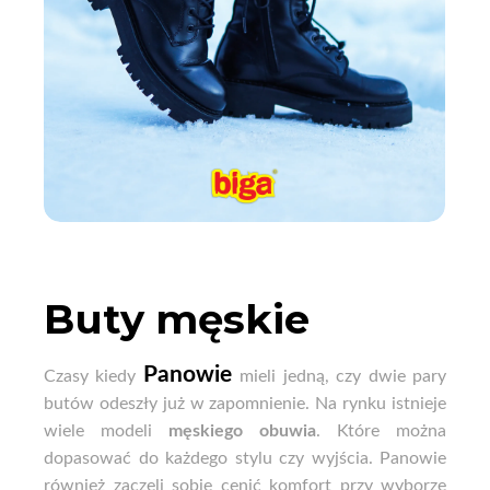
Buty męskie
Panowie
Czasy kiedy
mieli jedną, czy dwie pary
butów odeszły już w zapomnienie. Na rynku istnieje
wiele modeli
męskiego obuwia
. Które można
dopasować do każdego stylu czy wyjścia. Panowie
również zaczęli sobie cenić komfort przy wyborze