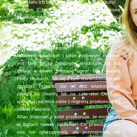
Powstało ich bardzo wiele, jeśli chodzi o buty!
Jednym z tych bardziej znanych były słowa
Marilyn Monroe – „za ich pomocą można
podbić świat”! Nie sposób się z tym nie zgodzić.
Wszak każdy wie, że dzięki dobrze
dopasowanym butom wzrasta poczucie naszego
piękna i swoich wartości.
Kolejnym świetnym i jakże życiowym cytatem
jest ten, że są świetnym antidotum na ból
głowy, a nawet złamane serce! Tak mawiała
Holly Brubach. Jak się z tym stwierdzeniem nie
zgodzić? Przecież nie od dziś wiadomo, że
zakupy to idealny lek na całe zło! Do tego
sposobu radzenia sobie z migreną przekonują się
nawet Panowie.
Allan Sherman z kolei przekonuje, że można się
w butach nawet zakochać! Co prawdą uczuć
one nie odwzajemnią, ale przynajmniej nie