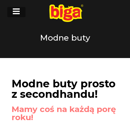
Modne buty
Modne buty prosto
z secondhandu!
Mamy coś na każdą porę
roku!