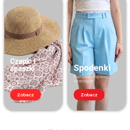
Czapki i
Spodenki
apaszki
Damskie, męskie,
Damskie, męskie,
dziecięce
dziecięce
Zobacz
Zobacz