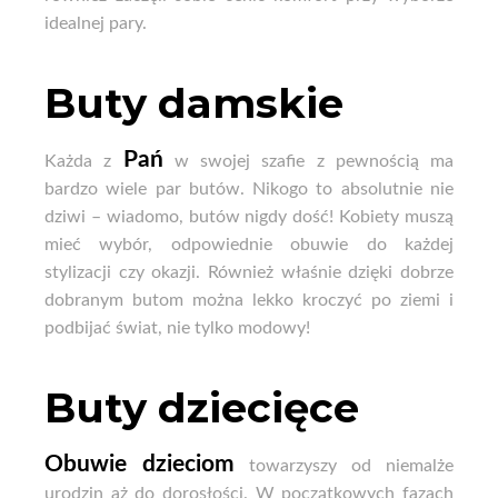
idealnej pary.
Buty damskie
Pań
Każda z
w swojej szafie z pewnością ma
bardzo wiele par butów. Nikogo to absolutnie nie
dziwi – wiadomo, butów nigdy dość! Kobiety muszą
mieć wybór, odpowiednie obuwie do każdej
stylizacji czy okazji. Również właśnie dzięki dobrze
dobranym butom można lekko kroczyć po ziemi i
podbijać świat, nie tylko modowy!
Buty dziecięce
Obuwie dzieciom
towarzyszy od niemalże
urodzin aż do dorosłości. W początkowych fazach