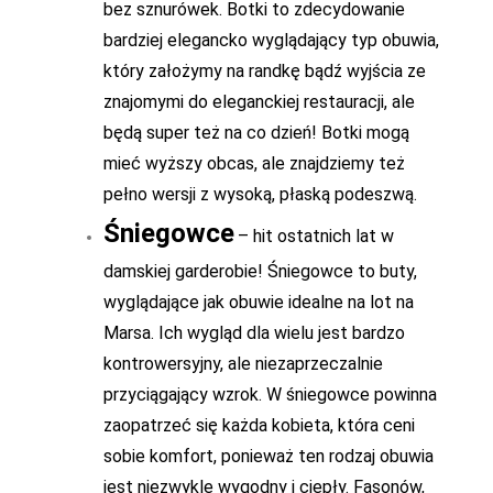
bez sznurówek. Botki to zdecydowanie
bardziej elegancko wyglądający typ obuwia,
który założymy na randkę bądź wyjścia ze
znajomymi do eleganckiej restauracji, ale
będą super też na co dzień! Botki mogą
mieć wyższy obcas, ale znajdziemy też
pełno wersji z wysoką, płaską podeszwą.
Śniegowce
– hit ostatnich lat w
damskiej garderobie! Śniegowce to buty,
wyglądające jak obuwie idealne na lot na
Marsa. Ich wygląd dla wielu jest bardzo
kontrowersyjny, ale niezaprzeczalnie
przyciągający wzrok. W śniegowce powinna
zaopatrzeć się każda kobieta, która ceni
sobie komfort, ponieważ ten rodzaj obuwia
jest niezwykle wygodny i ciepły. Fasonów,