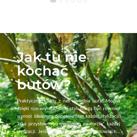
Jak tu nie
kochać
butów?
Praktycznie każdy z nas uwielbia buty! Można
dzięki nim wyrazić swój styl. Mogą być również
wprost idealnym dopełnieniem każdej stylizacji.
Taka przysłowiową „wisienką na torcie” każdej
stylizacji. Jeśli już jesteśmy przy przysłowiach…