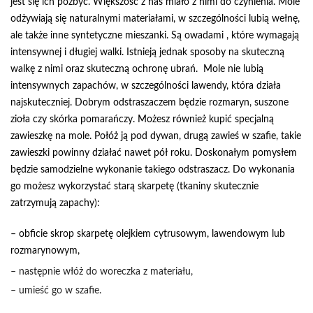
jest się ich pozbyć. Większość z nas miało z nimi do czynienia. Mole
odżywiają się naturalnymi materiałami, w szczególności lubią wełnę,
ale także inne syntetyczne mieszanki. Są owadami , które wymagają
intensywnej i długiej walki. Istnieją jednak sposoby na skuteczną
walkę z nimi oraz skuteczną ochronę ubrań. Mole nie lubią
intensywnych zapachów, w szczególności lawendy, która działa
najskuteczniej. Dobrym odstraszaczem będzie rozmaryn, suszone
zioła czy skórka pomarańczy. Możesz również kupić specjalną
zawieszkę na mole. Połóż ją pod dywan, drugą zawieś w szafie, takie
zawieszki powinny działać nawet pół roku. Doskonałym pomysłem
będzie samodzielne wykonanie takiego odstraszacz. Do wykonania
go możesz wykorzystać starą skarpetę (tkaniny skutecznie
zatrzymują zapachy):
– obficie skrop skarpetę olejkiem cytrusowym, lawendowym lub
rozmarynowym,
– następnie włóż do woreczka z materiału,
– umieść go w szafie.