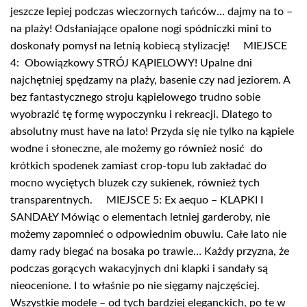
jeszcze lepiej podczas wieczornych tańców… dajmy na to –
na plaży! Odsłaniające opalone nogi spódniczki mini to
doskonały pomysł na letnią kobiecą stylizację! MIEJSCE
4: Obowiązkowy STRÓJ KĄPIELOWY! Upalne dni
najchętniej spędzamy na plaży, basenie czy nad jeziorem. A
bez fantastycznego stroju kąpielowego trudno sobie
wyobrazić tę formę wypoczynku i rekreacji. Dlatego to
absolutny must have na lato! Przyda się nie tylko na kąpiele
wodne i słoneczne, ale możemy go również nosić do
krótkich spodenek zamiast crop-topu lub zakładać do
mocno wyciętych bluzek czy sukienek, również tych
transparentnych. MIEJSCE 5: Ex aequo – KLAPKI I
SANDAŁY Mówiąc o elementach letniej garderoby, nie
możemy zapomnieć o odpowiednim obuwiu. Całe lato nie
damy rady biegać na bosaka po trawie… Każdy przyzna, że
podczas gorących wakacyjnych dni klapki i sandały są
nieocenione. I to właśnie po nie sięgamy najczęściej.
Wszystkie modele – od tych bardziej eleganckich, po te w