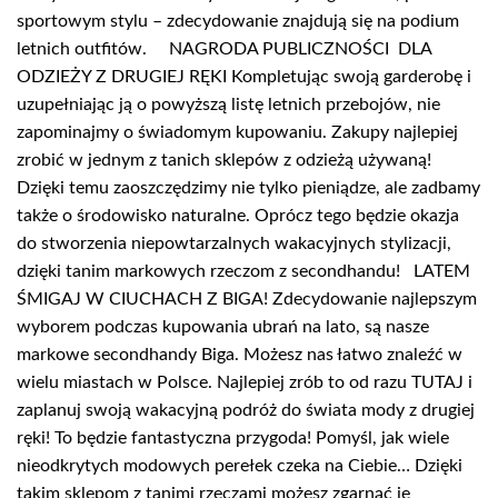
sportowym stylu – zdecydowanie znajdują się na podium
letnich outfitów. NAGRODA PUBLICZNOŚCI DLA
ODZIEŻY Z DRUGIEJ RĘKI Kompletując swoją garderobę i
uzupełniając ją o powyższą listę letnich przebojów, nie
zapominajmy o świadomym kupowaniu. Zakupy najlepiej
zrobić w jednym z tanich sklepów z odzieżą używaną!
Dzięki temu zaoszczędzimy nie tylko pieniądze, ale zadbamy
także o środowisko naturalne. Oprócz tego będzie okazja
do stworzenia niepowtarzalnych wakacyjnych stylizacji,
dzięki tanim markowych rzeczom z secondhandu! LATEM
ŚMIGAJ W CIUCHACH Z BIGA! Zdecydowanie najlepszym
wyborem podczas kupowania ubrań na lato, są nasze
markowe secondhandy Biga. Możesz nas łatwo znaleźć w
wielu miastach w Polsce. Najlepiej zrób to od razu TUTAJ i
zaplanuj swoją wakacyjną podróż do świata mody z drugiej
ręki! To będzie fantastyczna przygoda! Pomyśl, jak wiele
nieodkrytych modowych perełek czeka na Ciebie… Dzięki
takim sklepom z tanimi rzeczami możesz zgarnąć je