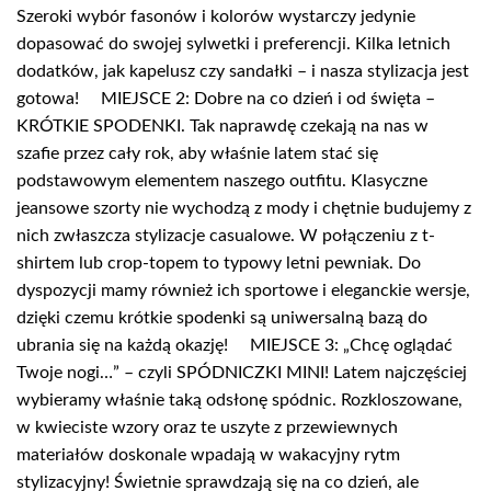
Szeroki wybór fasonów i kolorów wystarczy jedynie
dopasować do swojej sylwetki i preferencji. Kilka letnich
dodatków, jak kapelusz czy sandałki – i nasza stylizacja jest
gotowa! MIEJSCE 2: Dobre na co dzień i od święta –
KRÓTKIE SPODENKI. Tak naprawdę czekają na nas w
szafie przez cały rok, aby właśnie latem stać się
podstawowym elementem naszego outfitu. Klasyczne
jeansowe szorty nie wychodzą z mody i chętnie budujemy z
nich zwłaszcza stylizacje casualowe. W połączeniu z t-
shirtem lub crop-topem to typowy letni pewniak. Do
dyspozycji mamy również ich sportowe i eleganckie wersje,
dzięki czemu krótkie spodenki są uniwersalną bazą do
ubrania się na każdą okazję! MIEJSCE 3: „Chcę oglądać
Twoje nogi…” – czyli SPÓDNICZKI MINI! Latem najczęściej
wybieramy właśnie taką odsłonę spódnic. Rozkloszowane,
w kwieciste wzory oraz te uszyte z przewiewnych
materiałów doskonale wpadają w wakacyjny rytm
stylizacyjny! Świetnie sprawdzają się na co dzień, ale