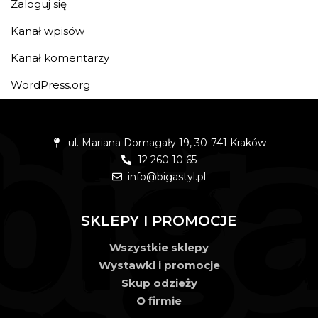
Zaloguj się
Kanał wpisów
Kanał komentarzy
WordPress.org
ul. Mariana Domagały 19, 30-741 Kraków
12 260 10 65
info@bigastyl.pl
Język
SKLEPY I PROMOCJE
Wszystkie sklepy
Wystawki i promocje
Skup odzieży
O firmie