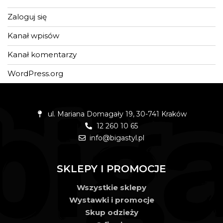
Zaloguj się
Kanał wpisów
Kanał komentarzy
WordPress.org
ul. Mariana Domagały 19, 30-741 Kraków
12 260 10 65
info@bigastyl.pl
Język
SKLEPY I PROMOCJE
Wszystkie sklepy
Wystawki i promocje
Skup odzieży