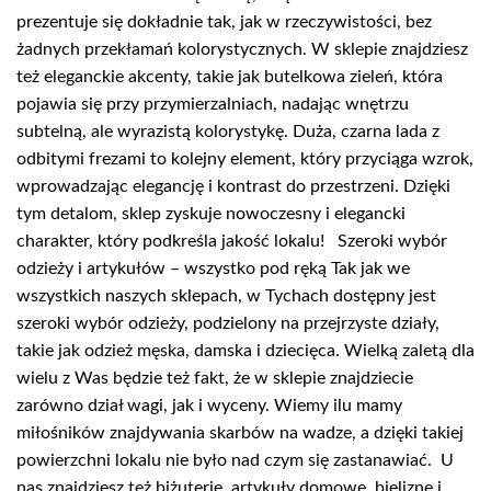
prezentuje się dokładnie tak, jak w rzeczywistości, bez
żadnych przekłamań kolorystycznych. W sklepie znajdziesz
też eleganckie akcenty, takie jak butelkowa zieleń, która
pojawia się przy przymierzalniach, nadając wnętrzu
subtelną, ale wyrazistą kolorystykę. Duża, czarna lada z
odbitymi frezami to kolejny element, który przyciąga wzrok,
wprowadzając elegancję i kontrast do przestrzeni. Dzięki
tym detalom, sklep zyskuje nowoczesny i elegancki
charakter, który podkreśla jakość lokalu! Szeroki wybór
odzieży i artykułów – wszystko pod ręką Tak jak we
wszystkich naszych sklepach, w Tychach dostępny jest
szeroki wybór odzieży, podzielony na przejrzyste działy,
takie jak odzież męska, damska i dziecięca. Wielką zaletą dla
wielu z Was będzie też fakt, że w sklepie znajdziecie
zarówno dział wagi, jak i wyceny. Wiemy ilu mamy
miłośników znajdywania skarbów na wadze, a dzięki takiej
powierzchni lokalu nie było nad czym się zastanawiać. U
nas znajdziesz też biżuterię, artykuły domowe, bieliznę i