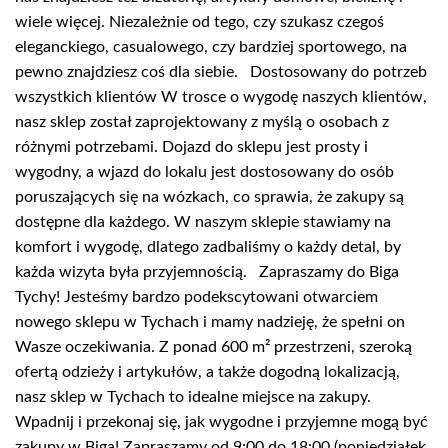
wiele więcej. Niezależnie od tego, czy szukasz czegoś
eleganckiego, casualowego, czy bardziej sportowego, na
pewno znajdziesz coś dla siebie. Dostosowany do potrzeb
wszystkich klientów W trosce o wygodę naszych klientów,
nasz sklep został zaprojektowany z myślą o osobach z
różnymi potrzebami. Dojazd do sklepu jest prosty i
wygodny, a wjazd do lokalu jest dostosowany do osób
poruszających się na wózkach, co sprawia, że zakupy są
dostępne dla każdego. W naszym sklepie stawiamy na
komfort i wygodę, dlatego zadbaliśmy o każdy detal, by
każda wizyta była przyjemnością. Zapraszamy do Biga
Tychy! Jesteśmy bardzo podekscytowani otwarciem
nowego sklepu w Tychach i mamy nadzieję, że spełni on
Wasze oczekiwania. Z ponad 600 m² przestrzeni, szeroką
ofertą odzieży i artykułów, a także dogodną lokalizacją,
nasz sklep w Tychach to idealne miejsce na zakupy.
Wpadnij i przekonaj się, jak wygodne i przyjemne mogą być
zakupy w Biga! Zapraszamy od 9:00 do 18:00 (poniedziałek