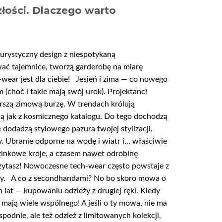
złości. Dlaczego warto
uturystyczny design z niespotykaną
wać tajemnice, tworzą garderobę na miarę
h-wear jest dla ciebie! Jesień i zima — co nowego
(choć i takie mają swój urok). Projektanci
rszą zimową burzę. W trendach królują
ają jak z kosmicznego katalogu. Do tego dochodzą
 dodadzą stylowego pazura twojej stylizacji.
. Ubranie odporne na wodę i wiatr i… właściwie
zinkowe kroje, a czasem nawet odrobinę
e czytasz! Nowoczesne tech-wear często powstaje z
nety. A co z secondhandami? No bo skoro mowa o
lat — kupowaniu odzieży z drugiej ręki. Kiedy
 mają wiele wspólnego! A jeśli o ty mowa, nie ma
podnie, ale też odzież z limitowanych kolekcji,