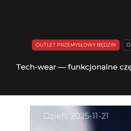
OUTLET PRZEMYSŁOWY BĘDZIN
O
Tech-wear — funkcjonalne częś
Dzień:
2025-11-21