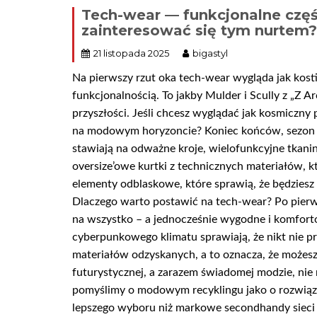
Tech-wear — funkcjonalne częśc
zainteresować się tym nurtem?
21 listopada 2025
bigastyl
Na pierwszy rzut oka tech-wear wygląda jak kostium
funkcjonalnością. To jakby Mulder i Scully z „Z
przyszłości. Jeśli chcesz wyglądać jak kosmiczny 
na modowym horyzoncie? Koniec końców, sezon jes
stawiają na odważne kroje, wielofunkcyjne tkani
oversize’owe kurtki z technicznych materiałów, k
elementy odblaskowe, które sprawią, że będziesz
Dlaczego warto postawić na tech-wear? Po pierws
na wszystko – a jednocześnie wygodne i komforto
cyberpunkowego klimatu sprawiają, że nikt nie pr
materiałów odzyskanych, a to oznacza, że możes
futurystycznej, a zarazem świadomej modzie, nie
pomyślimy o modowym recyklingu jako o rozwiązani
lepszego wyboru niż markowe secondhandy sieci Big