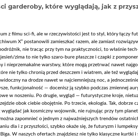
i garderoby, które wyglądają, jak z przys
 z filmu sci-fi, ale w rzeczywistości jest to styl, który łączy f
 Archiwum X” postanowili zamieszkać razem, ale zamiast rozwiązy
podróżnik, nie tracąc przy tym na praktyczności, to właśnie tec
ień/zima to nie tylko szaro-bure płaszcze i czapki z pomponem 
ny i nieprzemakalne warstwy, które mogą przetrwać nawet najgo
tóre nie tylko chronią przed deszczem i wiatrem, ale też wygląd
 widoczny na drodze nawet w najciemniejszą noc, a jednocześnie
ze, funkcjonalność — docenisz ją szybko podczas zmiennej aury
we w noszeniu. Po drugie, wygląd — futurystyczne kroje, nietu
zejdzie obok ciebie obojętnie. Po trzecie, ekologia. Tak, dobrz
z wyglądać jak kosmiczny wojownik, nie rujnując przy tym pla
 można zapomnieć o jednym z najważniejszych trendów ostatnich 
u dla i z przyszłości, szybko okaże się, że futuryzm i lumpeksy
a. W naszych ofertach znajdziesz nie tylko klasyczne kurtki i s