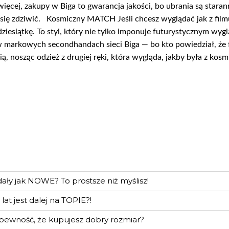
 więcej, zakupy w Biga to gwarancja jakości, bo ubrania są star
ię zdziwić. Kosmiczny MATCH Jeśli chcesz wyglądać jak z filmu
esiątkę. To styl, który nie tylko imponuje futurystycznym wygląd
ć w markowych secondhandach sieci Biga — bo kto powiedział, ż
ścią, nosząc odzież z drugiej ręki, która wygląda, jakby była z k
ały jak NOWE? To prostsze niż myślisz!
lat jest dalej na TOPIE?!
 pewność, że kupujesz dobry rozmiar?