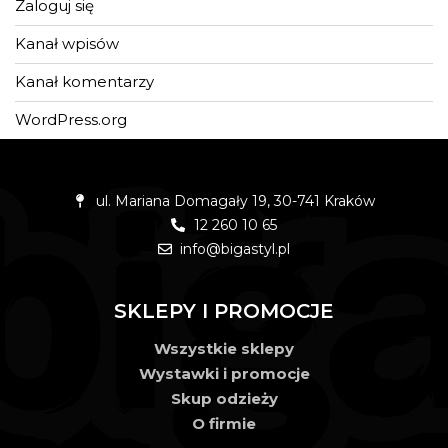
Zaloguj się
Kanał wpisów
Kanał komentarzy
WordPress.org
ul. Mariana Domagały 19, 30-741 Kraków
12 260 10 65
info@bigastyl.pl
Język
SKLEPY I PROMOCJE
Wszystkie sklepy
Wystawki i promocje
Skup odzieży
O firmie