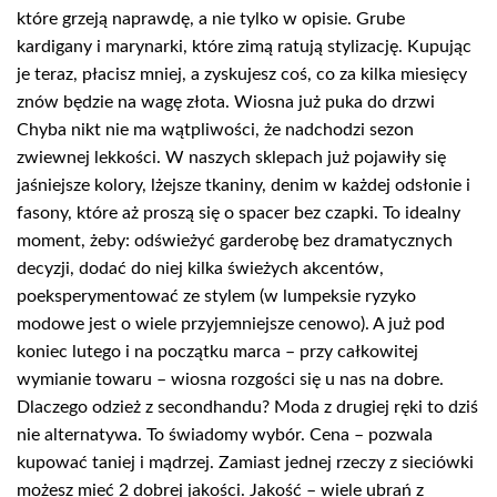
które grzeją naprawdę, a nie tylko w opisie. Grube
kardigany i marynarki, które zimą ratują stylizację. Kupując
je teraz, płacisz mniej, a zyskujesz coś, co za kilka miesięcy
znów będzie na wagę złota. Wiosna już puka do drzwi
Chyba nikt nie ma wątpliwości, że nadchodzi sezon
zwiewnej lekkości. W naszych sklepach już pojawiły się
jaśniejsze kolory, lżejsze tkaniny, denim w każdej odsłonie i
fasony, które aż proszą się o spacer bez czapki. To idealny
moment, żeby: odświeżyć garderobę bez dramatycznych
decyzji, dodać do niej kilka świeżych akcentów,
poeksperymentować ze stylem (w lumpeksie ryzyko
modowe jest o wiele przyjemniejsze cenowo). A już pod
koniec lutego i na początku marca – przy całkowitej
wymianie towaru – wiosna rozgości się u nas na dobre.
Dlaczego odzież z secondhandu? Moda z drugiej ręki to dziś
nie alternatywa. To świadomy wybór. Cena – pozwala
kupować taniej i mądrzej. Zamiast jednej rzeczy z sieciówki
możesz mieć 2 dobrej jakości. Jakość – wiele ubrań z