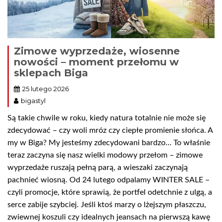
Zimowe wyprzedaże, wiosenne
nowości – moment przełomu w
sklepach Biga
25 lutego 2026
bigastyl
Są takie chwile w roku, kiedy natura totalnie nie może się
zdecydować – czy woli mróz czy ciepłe promienie słońca. A
my w Biga? My jesteśmy zdecydowani bardzo… To właśnie
teraz zaczyna się nasz wielki modowy przełom – zimowe
wyprzedaże ruszają pełną parą, a wieszaki zaczynają
pachnieć wiosną. Od 24 lutego odpalamy WINTER SALE –
czyli promocje, które sprawią, że portfel odetchnie z ulgą, a
serce zabije szybciej. Jeśli ktoś marzy o lżejszym płaszczu,
zwiewnej koszuli czy idealnych jeansach na pierwszą kawę