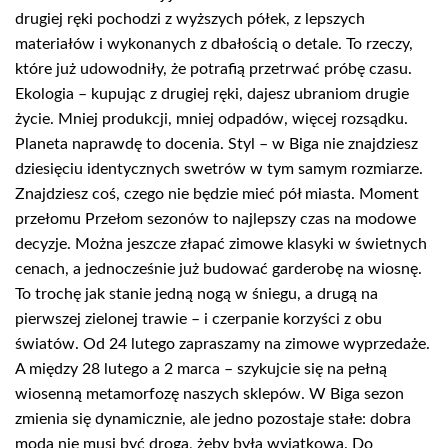
drugiej ręki pochodzi z wyższych półek, z lepszych
materiałów i wykonanych z dbałością o detale. To rzeczy,
które już udowodniły, że potrafią przetrwać próbę czasu.
Ekologia – kupując z drugiej ręki, dajesz ubraniom drugie
życie. Mniej produkcji, mniej odpadów, więcej rozsądku.
Planeta naprawdę to docenia. Styl – w Biga nie znajdziesz
dziesięciu identycznych swetrów w tym samym rozmiarze.
Znajdziesz coś, czego nie będzie mieć pół miasta. Moment
przełomu Przełom sezonów to najlepszy czas na modowe
decyzje. Można jeszcze złapać zimowe klasyki w świetnych
cenach, a jednocześnie już budować garderobę na wiosnę.
To trochę jak stanie jedną nogą w śniegu, a drugą na
pierwszej zielonej trawie – i czerpanie korzyści z obu
światów. Od 24 lutego zapraszamy na zimowe wyprzedaże.
A między 28 lutego a 2 marca – szykujcie się na pełną
wiosenną metamorfozę naszych sklepów. W Biga sezon
zmienia się dynamicznie, ale jedno pozostaje stałe: dobra
moda nie musi być droga, żeby była wyjątkowa. Do