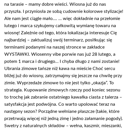
na tarasie – mamy dobre wieści. Wiosna już do nas
przyszła. I przyniosła ze sobą cudownie kolorowe stylizacje!
Ale nam jest ciągle mało…. … więc dokładnie na przełomie
lutego i marca szykujemy całkowitą wymianę towaru na
wiosnę! Zależnie od tego, która lokalizacja interesuje Cię
najbardziej – zaktualizuj swój terminarz, posiłkując się
terminami podanymi na naszej stronce w zakładce
WYSTAWKI. Wiosenny vibe porwie nas już 28 lutego, a
potem 1 marca i drugiego… I chyba długo z nami zostanie!
Ubrania zimowe tańsze niż kawa na mieście Choć sercu
bliżej już do wiosny, zatrzymajmy się jeszcze na chwilę przy
zimie. Wyprzedaże zimowe to nie jest tylko „okazja”. To
strategia. Kupowanie zimowych rzeczy pod koniec sezonu
to trochę jak zabranie ostatniego kawałka ciasta z talerza –
satysfakcja jest podwójna. Co warto upolować teraz na
następny sezon? Porządne wełniane płaszcze (takie, które
przetrwają więcej niż jedną zimę i jedno załamanie pogody).
Swetry z naturalnych składów – wełna, kaszmir, mieszanki,