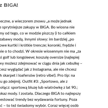
z BIGA!
neczne, a wieczorem znowu „a może jednak
cze sprytniejsze zakupy w BIGA. Bo wiosna nie
my od tego, co w modzie piszczy (i to całkiem
i zabawy modą. Innymi słowy: im bardziej „po
we kurtki i krótkie trencze; koronki, frędzle i
dnie o to chodzi. W okresie wiosennym nie ma „za
 golf lub longsleeve; koszulę oversize (najlepiej
stwy możesz zdejmować w ciągu dnia jak cebulkę –
cesz wyglądać jak z Instagrama, ale nie chcesz
skarpet i loafersów (retro vibe!). Pro tip: na
u go zdejmij. Outfit #3: „Sportowo, ale z
Połącz: sportową bluzę lub wiatrówkę z lat 90.;
kaz mody. I została. Dlaczego BIGA to najlepszy
testować trendy bez wydawania fortuny. Poza
ość – to też świadomy wybór. Coraz więcej osób