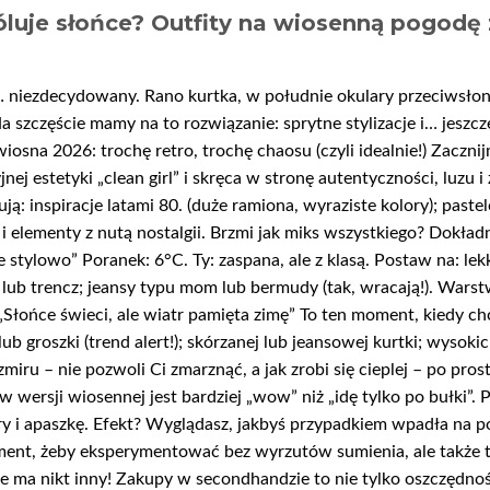
óluje słońce? Outfity na wiosenną pogodę 
… niezdecydowany. Rano kurtka, w południe okulary przeciwsło
! Na szczęście mamy na to rozwiązanie: sprytne stylizacje i… jesz
iosna 2026: trochę retro, trochę chaosu (czyli idealnie!) Zacznij
ej estetyki „clean girl” i skręca w stronę autentyczności, luzu 
ą: inspiracje latami 80. (duże ramiona, wyraziste kolory); pastelo
 i elementy z nutą nostalgii. Brzmi jak miks wszystkiego? Dokła
e stylowo” Poranek: 6°C. Ty: zaspana, ale z klasą. Postaw na: lekki
ę lub trencz; jeansy typu mom lub bermudy (tak, wracają!). War
: „Słońce świeci, ale wiatr pamięta zimę” To ten moment, kiedy ch
 groszki (trend alert!); skórzanej lub jeansowej kurtki; wysokich 
iru – nie pozwoli Ci zmarznąć, a jak zrobi się cieplej – po prost
w wersji wiosennej jest bardziej „wow” niż „idę tylko po bułki”. 
ry i apaszkę. Efekt? Wyglądasz, jakbyś przypadkiem wpadła na po
ment, żeby eksperymentować bez wyrzutów sumienia, ale także 
nie ma nikt inny! Zakupy w secondhandzie to nie tylko oszczędn