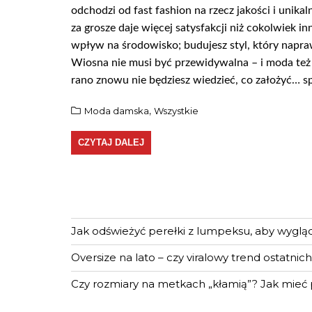
odchodzi od fast fashion na rzecz jakości i unikal
za grosze daje więcej satysfakcji niż cokolwiek 
wpływ na środowisko; budujesz styl, który napraw
Wiosna nie musi być przewidywalna – i moda też ni
rano znowu nie będziesz wiedzieć, co założyć… sp
Moda damska
Wszystkie
,
CZYTAJ DALEJ
Jak odświeżyć perełki z lumpeksu, aby wygląd
Oversize na lato – czy viralowy trend ostatnich 
Czy rozmiary na metkach „kłamią”? Jak mieć
Język