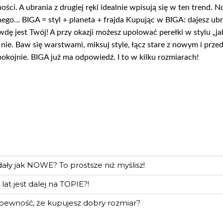
ności. A ubrania z drugiej ręki idealnie wpisują się w ten trend. 
innego… BIGA = styl + planeta + frajda Kupując w BIGA: dajesz u
dę jest Twój! A przy okazji możesz upolować perełki w stylu „jak
e. Baw się warstwami, miksuj style, łącz stare z nowym i przede
okojnie. BIGA już ma odpowiedź. I to w kilku rozmiarach!
ały jak NOWE? To prostsze niż myślisz!
lat jest dalej na TOPIE?!
 pewność, że kupujesz dobry rozmiar?