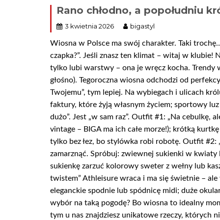
Rano chłodno, a popołudniu kr
3 kwietnia 2026
bigastyl
Wiosna w Polsce ma swój charakter. Taki trochę
czapka?”. Jeśli znasz ten klimat – witaj w klubie
tylko lubi warstwy – ona je wręcz kocha. Trendy w
głośno). Tegoroczna wiosna odchodzi od perfekcyjn
Twojemu”, tym lepiej. Na wybiegach i ulicach króluj
faktury, które żyją własnym życiem; sportowy luz
dużo”. Jest „w sam raz”. Outfit #1: „Na cebulkę, al
vintage – BIGA ma ich całe morze!); krótką kurtk
tylko bez łez, bo stylówka robi robotę. Outfit #2
zamarznąć. Spróbuj: zwiewnej sukienki w kwiaty lub
sukienkę zarzuć kolorowy sweter z wełny lub kaszm
twistem” Athleisure wraca i ma się świetnie – ale 
eleganckie spodnie lub spódnicę midi; duże okula
wybór na taką pogodę? Bo wiosna to idealny mo
tym u nas znajdziesz unikatowe rzeczy, których 