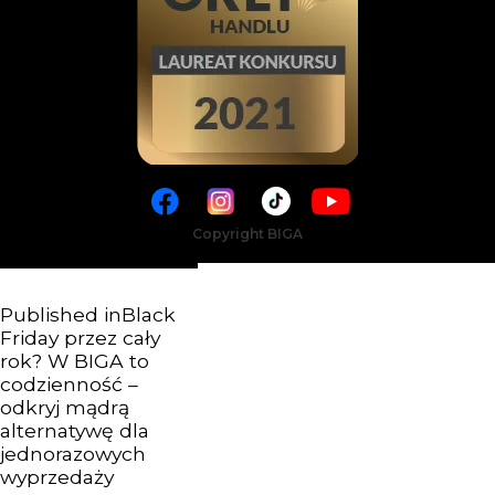
Copyright BIGA
Published in
Black
Friday przez cały
rok? W BIGA to
codzienność –
odkryj mądrą
alternatywę dla
jednorazowych
wyprzedaży