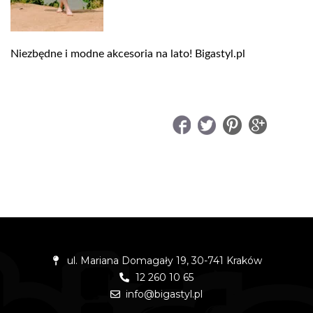
Niezbędne i modne akcesoria na lato! Bigastyl.pl
UDOSTĘPNIJ
ul. Mariana Domagały 19, 30-741 Kraków
12 260 10 65
info@bigastyl.pl