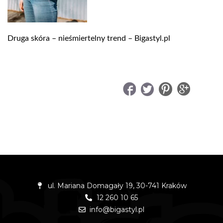
Druga skóra – nieśmiertelny trend – Bigastyl.pl
UDOSTĘPNIJ
ul. Mariana Domagały 19, 30-741 Kraków
12 260 10 65
info@bigastyl.pl