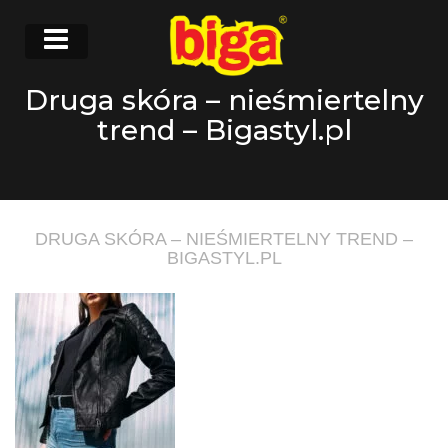
Druga skóra – nieśmiertelny
trend – Bigastyl.pl
DRUGA SKÓRA – NIEŚMIERTELNY TREND –
BIGASTYL.PL