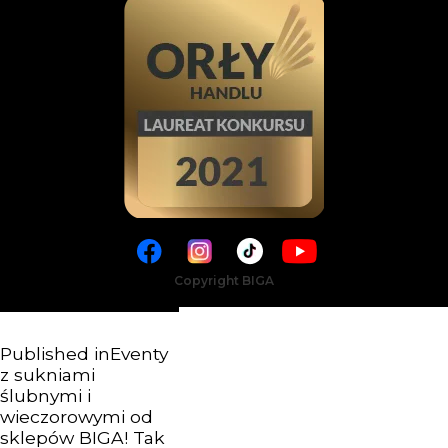
Copyright BIGA
Published in
Eventy
z sukniami
ślubnymi i
wieczorowymi od
sklepów BIGA! Tak