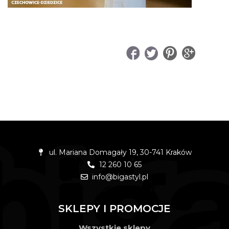
UDOSTĘPNIJ
ul. Mariana Domagały 19, 30-741 Kraków
12 260 10 65
info@bigastyl.pl
SKLEPY I PROMOCJE
Wszystkie sklepy