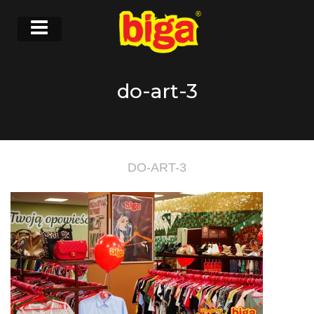
do-art-3
DO-ART-3