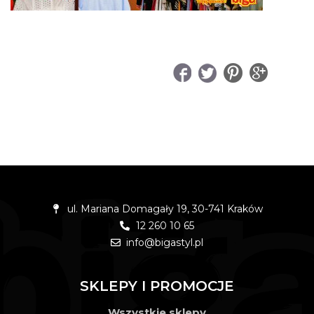
UDOSTĘPNIJ
ul. Mariana Domagały 19, 30-741 Kraków
12 260 10 65
info@bigastyl.pl
SKLEPY I PROMOCJE
Wszystkie sklepy