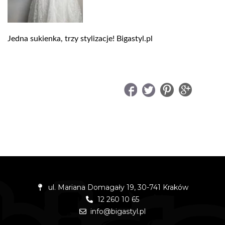
Jedna sukienka, trzy stylizacje! Bigastyl.pl
UDOSTĘPNIJ
ul. Mariana Domagały 19, 30-741 Kraków
12 260 10 65
info@bigastyl.pl