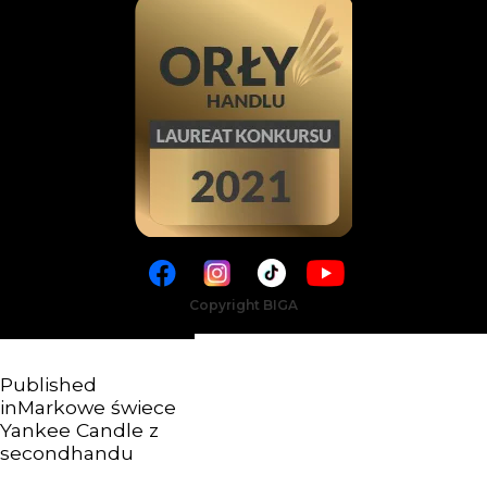
Copyright BIGA
Published
in
Markowe świece
Yankee Candle z
secondhandu