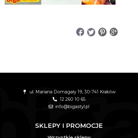
UDOSTĘPNIJ
ul. Mariana Domagały 19, 30-741 Kraków
12 260 10 65
info@bigastyl.pl
SKLEPY I PROMOCJE
Wszystkie sklepy