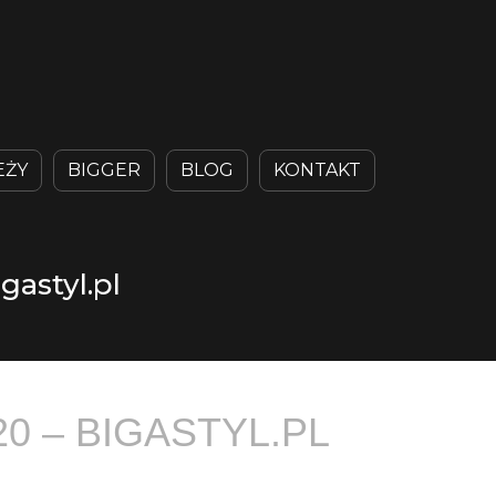
EŻY
BIGGER
BLOG
KONTAKT
gastyl.pl
 – BIGASTYL.PL