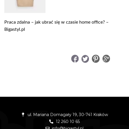
Praca zdalna – jak ubrać się w czasie home office? –
Bigastyl.pl
UDOSTĘPNIJ
ul. Mariana Domagały 19, 30-741 Kraków
12 260 10 65
info@bigastyl.pl