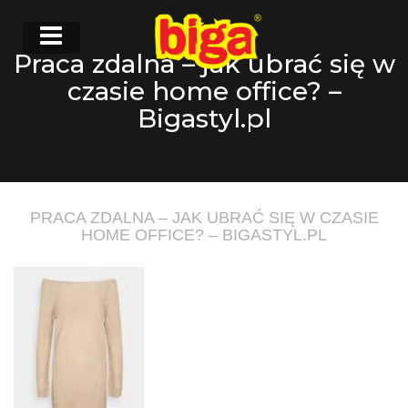
Praca zdalna – jak ubrać się w
czasie home office? –
Bigastyl.pl
PRACA ZDALNA – JAK UBRAĆ SIĘ W CZASIE
HOME OFFICE? – BIGASTYL.PL