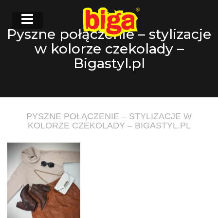
Pyszne połączenie – stylizacje
w kolorze czekolady –
Bigastyl.pl
PYSZNE POŁĄCZENIE – STYLIZACJE W
KOLORZE CZEKOLADY – BIGASTYL.PL