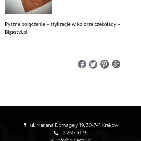
Pyszne połączenie – stylizacje w kolorze czekolady –
Bigastyl.pl
UDOSTĘPNIJ
ul. Mariana Domagały 19, 30-741 Kraków
12 260 10 65
info@bigastyl.pl