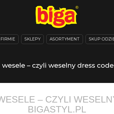
 FIRMIE
SKLEPY
ASORTYMENT
SKUP ODZI
a wesele – czyli weselny dress code 
 WESELE – CZYLI WESELN
BIGASTYL.PL