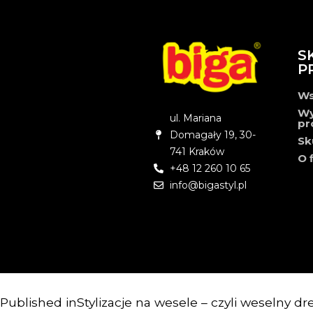
S
P
Ws
Wy
ul. Mariana
pr
Domagały 19, 30-
Sk
741 Kraków
O 
+48 12 260 10 65
info@bigastyl.pl
Published in
Stylizacje na wesele – czyli weselny d