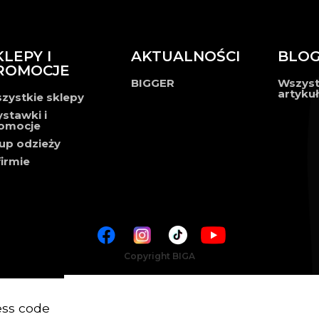
KLEPY I
AKTUALNOŚCI
BLO
ROMOCJE
BIGGER
Wszyst
artyku
zystkie sklepy
stawki i
omocje
up odzieży
firmie
Copyright BIGA
ress code