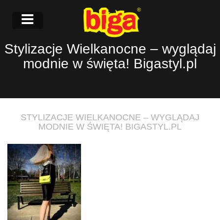
Stylizacje Wielkanocne – wyglądaj
modnie w święta! Bigastyl.pl
STYLIZACJE WIELKANOCNE – WYGLĄDAJ
MODNIE W ŚWIĘTA! BIGASTYL.PL