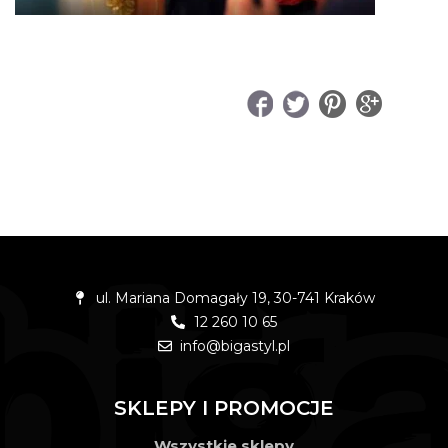
UDOSTĘPNIJ
ul. Mariana Domagały 19, 30-741 Kraków
12 260 10 65
info@bigastyl.pl
SKLEPY I PROMOCJE
Wszystkie sklepy