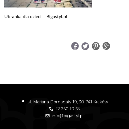
Ubranka dla dzieci – Bigastyl.pl
UDOSTĘPNIJ
ul. Mariana Domagały 19, 30-741 Kraków
12 260 10 65
info@bigastyl.pl