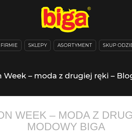
 FIRMIE
SKLEPY
ASORTYMENT
SKUP ODZI
 Week – moda z drugiej ręki – B
N WEEK – MODA Z DRUGI
MODOWY BIGA