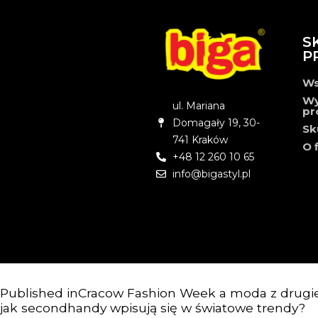
S
P
Ws
Wy
ul. Mariana
pr
Domagały 19, 30-
Sk
741 Kraków
O 
+48 12 260 10 65
info@bigastyl.pl
Published in
Cracow Fashion Week a moda z drugiej
jak secondhandy wpisują się w światowe trendy?