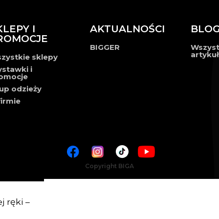
KLEPY I
AKTUALNOŚCI
BLO
ROMOCJE
BIGGER
Wszyst
artyku
zystkie sklepy
stawki i
omocje
up odzieży
firmie
Copyright BIGA
 ręki –