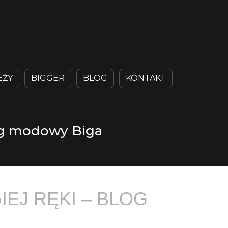
EŻY
BIGGER
BLOG
KONTAKT
log modowy Biga
EJ RĘKI – BLOG