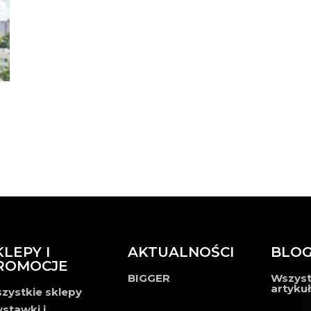
KLEPY I
AKTUALNOŚCI
BLO
ROMOCJE
BIGGER
Wszyst
artyku
zystkie sklepy
stawki i