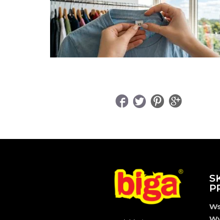
UDOSTĘPNIJ
S
P
Ws
Wy