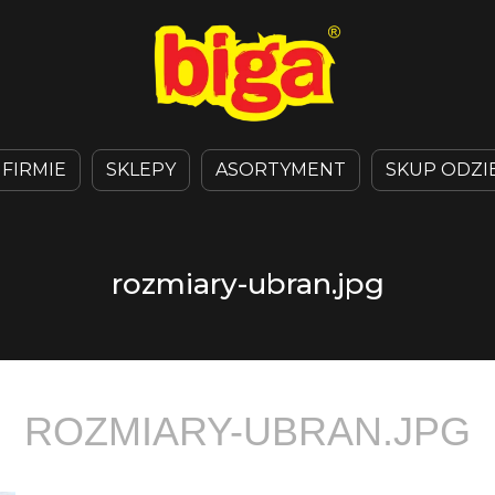
 FIRMIE
SKLEPY
ASORTYMENT
SKUP ODZI
rozmiary-ubran.jpg
ROZMIARY-UBRAN.JPG